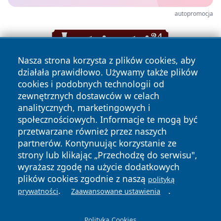
autopromocja
Nasza strona korzysta z plików cookies, aby
działała prawidłowo. Używamy także plików
cookies i podobnych technologii od
zewnętrznych dostawców w celach
analitycznych, marketingowych i
społecznościowych. Informacje te mogą być
przetwarzane również przez naszych
Copyright © 2026 lubinski24.pl Wszystkie prawa zastrzeżone.
partnerów. Kontynuując korzystanie ze
strony lub klikając „Przechodzę do serwisu",
wyrażasz zgodę na użycie dodatkowych
Polityka
Polityka
News
Autorzy
plików cookies zgodnie z naszą
polityką
Prywatności
Cookies
.
.
prywatności
Zaawansowane ustawienia
Polityka Cookies