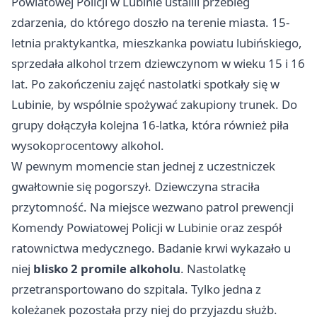
Powiatowej Policji w Lubinie ustalili przebieg
zdarzenia, do którego doszło na terenie miasta. 15-
letnia praktykantka, mieszkanka powiatu lubińskiego,
sprzedała alkohol trzem dziewczynom w wieku 15 i 16
lat. Po zakończeniu zajęć nastolatki spotkały się w
Lubinie, by wspólnie spożywać zakupiony trunek. Do
grupy dołączyła kolejna 16-latka, która również piła
wysokoprocentowy alkohol.
W pewnym momencie stan jednej z uczestniczek
gwałtownie się pogorszył. Dziewczyna straciła
przytomność. Na miejsce wezwano patrol prewencji
Komendy Powiatowej Policji w Lubinie oraz zespół
ratownictwa medycznego. Badanie krwi wykazało u
niej
blisko 2 promile alkoholu
. Nastolatkę
przetransportowano do szpitala. Tylko jedna z
koleżanek pozostała przy niej do przyjazdu służb.