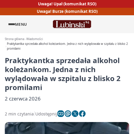
Uwaga! Upał (komunikat RSO)
Uwaga! Burze (komunikat RSO)
MENU
Strona główna
Wiadomości
Praktykantka sprzedała alkohol koleżankom. Jedna z nich wylądowała w szpitalu z blisko 2
promilami
Praktykantka sprzedała alkohol
koleżankom. Jedna z nich
wylądowała w szpitalu z blisko 2
promilami
2 czerwca 2026
2 min czytania
Udostępnij