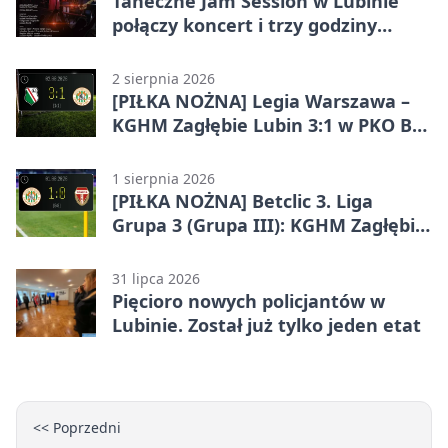
Taneczne Jam Session w Lubinie
połączy koncert i trzy godziny
tańca
2 sierpnia 2026
[PIŁKA NOŻNA] Legia Warszawa –
KGHM Zagłębie Lubin 3:1 w PKO BP
Ekstraklasie. Lubinianie długo
trzymali wynik, ale wracają bez
1 sierpnia 2026
punktów
[PIŁKA NOŻNA] Betclic 3. Liga
Grupa 3 (Grupa III): KGHM Zagłębie
Lubin II – Sparta Katowice 1:0
31 lipca 2026
Pięcioro nowych policjantów w
Lubinie. Został już tylko jeden etat
<< Poprzedni