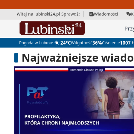
Witaj na lubinski24.pl Sprawdź:
Wiadomości
K
Prz
Pogoda w Lubinie
24°C
Wilgotność
36%
Ciśnienie
1007
h
Najważniejsze wiado