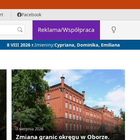
rt
Facebook
Reklama/Współpraca
8 VIII 2026 r.
Imieniny:
Cypriana, Dominika, Emiliana
7 sierpnia 2026
Zmiana granic okręgu w Oborze.