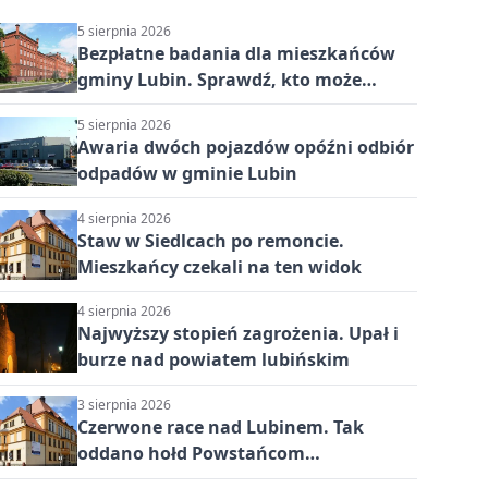
5 sierpnia 2026
Bezpłatne badania dla mieszkańców
gminy Lubin. Sprawdź, kto może
skorzystać
5 sierpnia 2026
Awaria dwóch pojazdów opóźni odbiór
odpadów w gminie Lubin
4 sierpnia 2026
Staw w Siedlcach po remoncie.
Mieszkańcy czekali na ten widok
4 sierpnia 2026
Najwyższy stopień zagrożenia. Upał i
burze nad powiatem lubińskim
3 sierpnia 2026
Czerwone race nad Lubinem. Tak
oddano hołd Powstańcom
Warszawskim