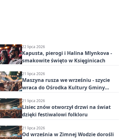
22 lipca 2026
Kapusta, pierogi i Halina Mlynkova -
smakowite święto w Księginicach
21 lipca 2026
Maszyna rusza we wrześniu - szycie
wraca do Ośrodka Kultury Gminy
Lubin
21 lipca 2026
Lisiec znów otworzył drzwi na świat
dzięki festiwalowi folkloru
21 lipca 2026
Od września w Zimnej Wodzie dorośli