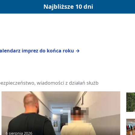
Najbliższe 10 dni
kalendarz imprez do końca roku →
bezpieczeństwo, wiadomości z działań służb
6 sierpnia 2026