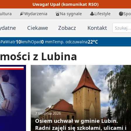
Uwaga! Upał (komunikat RSO)
ultura
Wydarzenia
Na sygnale
Lifestyle
Spo
ydatne
Ciekawe
Zobacz
Kontakt
Pa
Wiatr
10
km/h
Opad
0
mm
Temp. odczuwalna
22°C
mości z Lubina
7 sierpnia 2026
Osiem uchwał w gminie Lubin.
Radni zajęli się szkołami, ulicami i