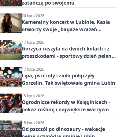
zatańczą po swojemu
20 lipca 2026
Kameralny koncert w Lubinie. Kasia
otworzy swoje „bagaże wrażeń
sennych”
17 lipca 2026
Gorzyca ruszyła na dwóch kołach i z
przeszkodami - sportowy dzień pełen
energii
17 lipca 2026
Lipa, pszczoły i zioła połączyły
Gorzelin. Tak świętowała gmina Lubin
15 lipca 2026
Ogrodnicze rekordy w Księginicach -
pokaż roślinę i największe warzywo
15 lipca 2026
Od pszczół po dinozaury - wakacje
pełne przygód w gminie Lubin