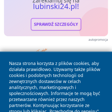
Zareklamuj się na
lubinski24.pl!
SPRAWDŹ SZCZEGÓŁY
autopromocja
Nasza strona korzysta z plików cookies, aby
działała prawidłowo. Używamy także plików
cookies i podobnych technologii od
zewnętrznych dostawców w celach
analitycznych, marketingowych i
społecznościowych. Informacje te mogą być
przetwarzane również przez naszych
partnerów. Kontynuując korzystanie ze
Copyright © 2026 lubinski24.pl Wszystkie prawa zastrzeżone.
strony lub klikając „Przechodzę do serwisu",