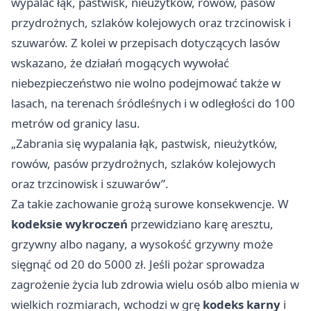
wypalać łąk, pastwisk, nieużytków, rowów, pasów
przydrożnych, szlaków kolejowych oraz trzcinowisk i
szuwarów. Z kolei w przepisach dotyczących lasów
wskazano, że działań mogących wywołać
niebezpieczeństwo nie wolno podejmować także w
lasach, na terenach śródleśnych i w odległości do 100
metrów od granicy lasu.
„Zabrania się wypalania łąk, pastwisk, nieużytków,
rowów, pasów przydrożnych, szlaków kolejowych
oraz trzcinowisk i szuwarów”.
Za takie zachowanie grożą surowe konsekwencje. W
kodeksie wykroczeń
przewidziano karę aresztu,
grzywny albo nagany, a wysokość grzywny może
sięgnąć od 20 do 5000 zł. Jeśli pożar sprowadza
zagrożenie życia lub zdrowia wielu osób albo mienia w
wielkich rozmiarach, wchodzi w grę
kodeks karny
i