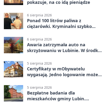
pokazuje, na co idą pieniądze
6 sierpnia 2026
Ponad 100 litrów paliwa z
ciężarówki. Kryminalni szybko
ustalili podejrzanego
6 sierpnia 2026
Awaria zatrzymała auto na
skrzyżowaniu w Lubinie. W środku
była matka z dzieckiem
5 sierpnia 2026
Certyfikaty w mObywatelu
wygasają. Jedno logowanie może
uchronić dokumenty
5 sierpnia 2026
Bezpłatne badania dla
mieszkańców gminy Lubin.
Sprawdź, kto może skorzystać