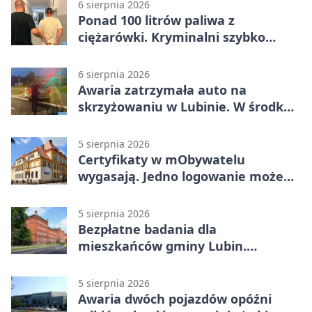
6 sierpnia 2026
Ponad 100 litrów paliwa z
ciężarówki. Kryminalni szybko
ustalili podejrzanego
6 sierpnia 2026
Awaria zatrzymała auto na
skrzyżowaniu w Lubinie. W środku
była matka z dzieckiem
5 sierpnia 2026
Certyfikaty w mObywatelu
wygasają. Jedno logowanie może
uchronić dokumenty
5 sierpnia 2026
Bezpłatne badania dla
mieszkańców gminy Lubin.
Sprawdź, kto może skorzystać
5 sierpnia 2026
Awaria dwóch pojazdów opóźni