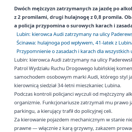
Dwóch mężczyzn zatrzymanych za jazdę po alkoh
z 2 promilami, drugi hulajnogę z 0,8 promila. 
a policja przypomina o surowych karach i zasad
Lubin: kierowca Audi zatrzymany na ulicy Paderew
Ścinawa: hulajnoga pod wpływem, 41-latek z Lubi
Przypomnienie o zasadach i karach dla wszystkich
Lubin: kierowca Audi zatrzymany na ulicy Paderews
Patrol Wydziału Ruchu Drogowego lubińskiej komen
samochodem osobowym marki Audi, którego styl jaz
kierownicą siedział 34-letni mieszkaniec Lubina.
Podczas kontroli policjanci wyczuli od mężczyzny a
organizmie. Funkcjonariusze zatrzymali mu prawo j
parkingu, a kierujący trafił do policyjnej celi.
Za kierowanie pojazdem mechanicznym w stanie ni
prawne — włącznie z karą grzywny, zakazem prowad