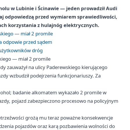
olu w Lubinie i Ścinawie — jeden prowadził Audi
Obaj odpowiedzą przed wymiarem sprawiedliwości,
ach korzystania z hulajnóg elektrycznych.
skiego — miał 2 promile
na odpowie przed sądem
 użytkowników dróg
kiego — miał 2 promile
dy zauważył na ulicy Paderewskiego kierującego
dy wzbudził podejrzenia funkcjonariuszy. Za
lkohol; badanie alkomatem wykazało 2 promile w
azdy, pojazd zabezpieczono procesowo na policyjnym
etrzeźwości grożą mu teraz poważne konsekwencje
zenia pojazdów oraz karą pozbawienia wolności do