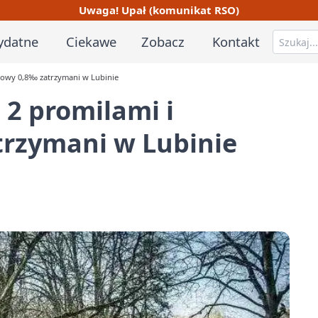
Uwaga! Upał (komunikat RSO)
ydatne
Ciekawe
Zobacz
Kontakt
ogowy 0,8‰ zatrzymani w Lubinie
 2 promilami i
rzymani w Lubinie