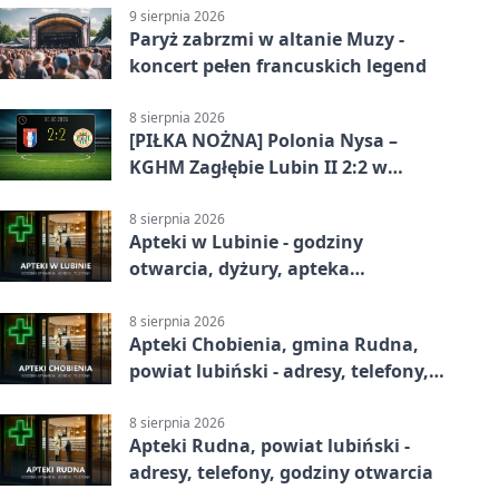
9 sierpnia 2026
Paryż zabrzmi w altanie Muzy -
koncert pełen francuskich legend
8 sierpnia 2026
[PIŁKA NOŻNA] Polonia Nysa –
KGHM Zagłębie Lubin II 2:2 w
Betclic 3. Lidze Grupie 3 (Grupie III)
8 sierpnia 2026
Apteki w Lubinie - godziny
otwarcia, dyżury, apteka
całodobowa
8 sierpnia 2026
Apteki Chobienia, gmina Rudna,
powiat lubiński - adresy, telefony,
godziny otwarcia
8 sierpnia 2026
Apteki Rudna, powiat lubiński -
adresy, telefony, godziny otwarcia