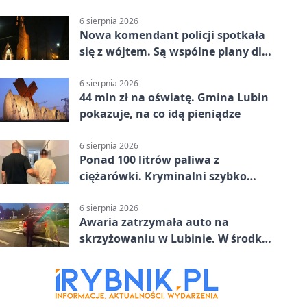
nowa kuchnia
6 sierpnia 2026
Nowa komendant policji spotkała
się z wójtem. Są wspólne plany dla
gminy Lubin
6 sierpnia 2026
44 mln zł na oświatę. Gmina Lubin
pokazuje, na co idą pieniądze
6 sierpnia 2026
Ponad 100 litrów paliwa z
ciężarówki. Kryminalni szybko
ustalili podejrzanego
6 sierpnia 2026
Awaria zatrzymała auto na
skrzyżowaniu w Lubinie. W środku
była matka z dzieckiem