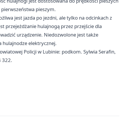
ość hulajnogi jest dostosowana do prędkości pieszych
ć pierwszeństwa pieszym.
żliwa jest jazda po jezdni, ale tylko na odcinkach z
t przejeżdżanie hulajnogą przez przejście dla
owadzić urządzenie. Niedozwolone jest także
 hulajnodze elektrycznej.
iatowej Policji w Lubinie: podkom. Sylwia Serafin,
4 322.