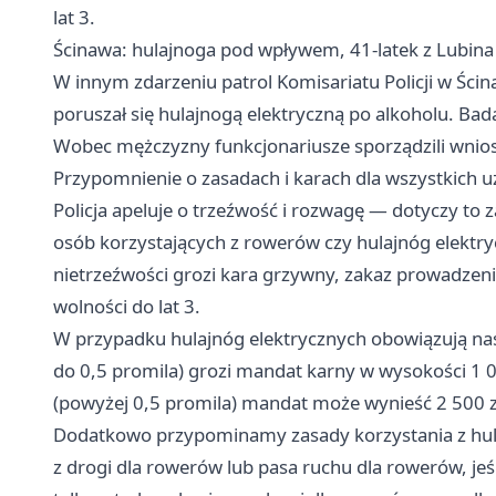
lat 3.
Ścinawa: hulajnoga pod wpływem, 41-latek z Lubin
W innym zdarzeniu patrol Komisariatu Policji w Ści
poruszał się hulajnogą elektryczną po alkoholu. Ba
Wobec mężczyzny funkcjonariusze sporządzili wnios
Przypomnienie o zasadach i karach dla wszystkich
Policja apeluje o trzeźwość i rozwagę — dotyczy to
osób korzystających z rowerów czy hulajnóg elektr
nietrzeźwości grozi kara grzywny, zakaz prowadze
wolności do lat 3.
W przypadku hulajnóg elektrycznych obowiązują nast
do 0,5 promila) grozi mandat karny w wysokości 1 00
(powyżej 0,5 promila) mandat może wynieść 2 500 z
Dodatkowo przypominamy zasady korzystania z hula
z drogi dla rowerów lub pasa ruchu dla rowerów, jeś