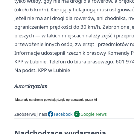
tylko wtedy, gdy nie ma drogi dla rowerów, a prędk
(około 6 km/h). Kierujący hulajnogą musi ustępowa
Jeżeli nie ma ani drogi dla rowerów, ani chodnika, mo
ograniczeniem prędkości do 30 km/h. Zabronione jes
pieszych — w takich miejscach należy zejść i przepr
przewożenie innych osób, zwierząt i przedmiotów na
Informacje udostępnił rzecznik prasowy Komendy Pow
KPP w Lubinie. Telefon do biura prasowego: 601 97
Na podst. KPP w Lubinie
Autor:
krystian
Zaobserwuj nas!
Facebook
Google News
Nadchodzące wydarzenia