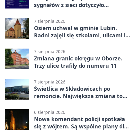
sygnałów z sieci dotyczyło
zagrożenia życia
7 sierpnia 2026
Osiem uchwał w gminie Lubin.
Radni zajęli się szkołami, ulicami i
planami
7 sierpnia 2026
Zmiana granic okręgu w Oborze.
Trzy ulice trafiły do numeru 11
7 sierpnia 2026
Świetlica w Składowicach po
remoncie. Największa zmiana to
nowa kuchnia
6 sierpnia 2026
Nowa komendant policji spotkała
się z wójtem. Są wspólne plany dla
gminy Lubin