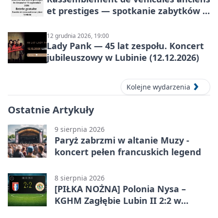
et prestiges — spotkanie zabytków i
aut prestiżowych, 13 września 2026
12 grudnia 2026, 19:00
Lady Pank — 45 lat zespołu. Koncert
jubileuszowy w Lubinie (12.12.2026)
Kolejne wydarzenia
Ostatnie Artykuły
9 sierpnia 2026
Paryż zabrzmi w altanie Muzy -
koncert pełen francuskich legend
8 sierpnia 2026
[PIŁKA NOŻNA] Polonia Nysa –
KGHM Zagłębie Lubin II 2:2 w
Betclic 3. Lidze Grupie 3 (Grupie III)