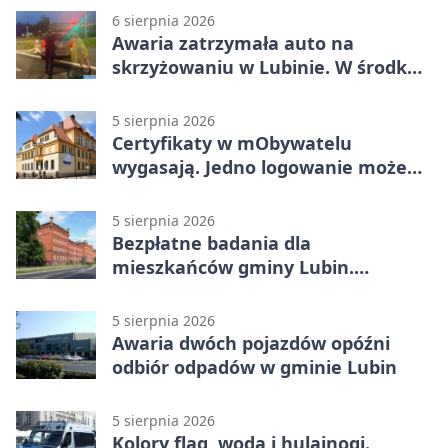
6 sierpnia 2026
Awaria zatrzymała auto na
skrzyżowaniu w Lubinie. W środku
była matka z dzieckiem
5 sierpnia 2026
Certyfikaty w mObywatelu
wygasają. Jedno logowanie może
uchronić dokumenty
5 sierpnia 2026
Bezpłatne badania dla
mieszkańców gminy Lubin.
Sprawdź, kto może skorzystać
5 sierpnia 2026
Awaria dwóch pojazdów opóźni
odbiór odpadów w gminie Lubin
5 sierpnia 2026
Kolory flag, woda i hulajnogi.