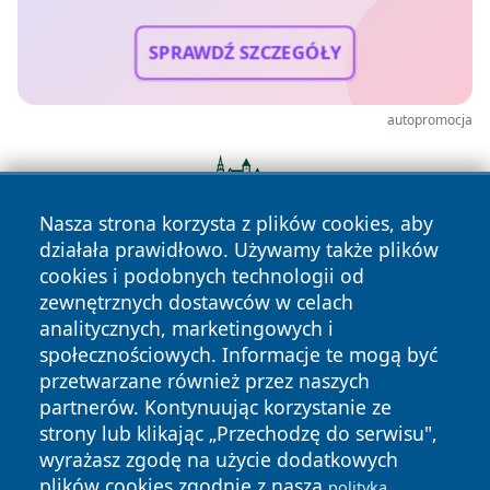
SPRAWDŹ SZCZEGÓŁY
autopromocja
Nasza strona korzysta z plików cookies, aby
działała prawidłowo. Używamy także plików
cookies i podobnych technologii od
zewnętrznych dostawców w celach
analitycznych, marketingowych i
społecznościowych. Informacje te mogą być
przetwarzane również przez naszych
partnerów. Kontynuując korzystanie ze
Copyright © 2026 lubinski24.pl Wszystkie prawa zastrzeżone.
strony lub klikając „Przechodzę do serwisu",
wyrażasz zgodę na użycie dodatkowych
plików cookies zgodnie z naszą
polityką