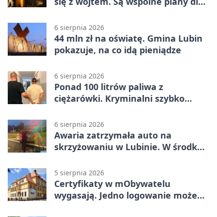
się z wójtem. Są wspólne plany dla
gminy Lubin
6 sierpnia 2026
44 mln zł na oświatę. Gmina Lubin
pokazuje, na co idą pieniądze
6 sierpnia 2026
Ponad 100 litrów paliwa z
ciężarówki. Kryminalni szybko
ustalili podejrzanego
6 sierpnia 2026
Awaria zatrzymała auto na
skrzyżowaniu w Lubinie. W środku
była matka z dzieckiem
5 sierpnia 2026
Certyfikaty w mObywatelu
wygasają. Jedno logowanie może
uchronić dokumenty