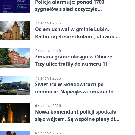
Policja alarmuje: ponad 1700
sygnałów z sieci dotyczyło
zagrożenia życia
7 sierpnia 2026
Osiem uchwał w gminie Lubin.
Radni zajęli się szkołami, ulicami i
planami
7 sierpnia 2026
Zmiana granic okręgu w Oborze.
Trzy ulice trafiły do numeru 11
7 sierpnia 2026
Świetlica w Składowicach po
remoncie. Największa zmiana to
nowa kuchnia
6 sierpnia 2026
Nowa komendant policji spotkała
się z wójtem. Są wspólne plany dla
gminy Lubin
6 sierpnia 2026