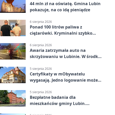
44 mln zł na oświatę. Gmina Lubin
pokazuje, na co idą pieniądze
6 sierpnia 2026
Ponad 100 litrów paliwa z
ciężarówki. Kryminalni szybko
ustalili podejrzanego
6 sierpnia 2026
Awaria zatrzymała auto na
skrzyżowaniu w Lubinie. W środku
była matka z dzieckiem
5 sierpnia 2026
Certyfikaty w mObywatelu
wygasają. Jedno logowanie może
uchronić dokumenty
5 sierpnia 2026
Bezpłatne badania dla
mieszkańców gminy Lubin.
Sprawdź, kto może skorzystać