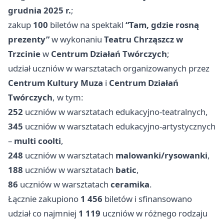
grudnia 2025 r.
;
zakup
100
biletów na spektakl
“Tam, gdzie rosną
prezenty”
w wykonaniu
Teatru Chrząszcz w
Trzcinie
w
Centrum Działań Twórczych
;
udział uczniów w warsztatach organizowanych przez
Centrum Kultury Muza
i
Centrum Działań
Twórczych
, w tym:
252
uczniów w warsztatach edukacyjno-teatralnych,
345
uczniów w warsztatach edukacyjno-artystycznych
–
multi coolti
,
248
uczniów w warsztatach
malowanki/rysowanki
,
188
uczniów w warsztatach
batic
,
86
uczniów w warsztatach
ceramika
.
Łącznie zakupiono
1 456
biletów i sfinansowano
udział co najmniej
1 119
uczniów w różnego rodzaju