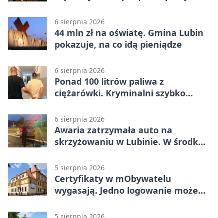
gminy Lubin
6 sierpnia 2026
44 mln zł na oświatę. Gmina Lubin
pokazuje, na co idą pieniądze
6 sierpnia 2026
Ponad 100 litrów paliwa z
ciężarówki. Kryminalni szybko
ustalili podejrzanego
6 sierpnia 2026
Awaria zatrzymała auto na
skrzyżowaniu w Lubinie. W środku
była matka z dzieckiem
5 sierpnia 2026
Certyfikaty w mObywatelu
wygasają. Jedno logowanie może
uchronić dokumenty
5 sierpnia 2026