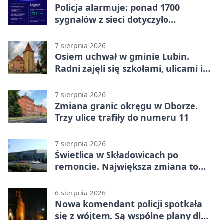
Policja alarmuje: ponad 1700
sygnałów z sieci dotyczyło
zagrożenia życia
7 sierpnia 2026
Osiem uchwał w gminie Lubin.
Radni zajęli się szkołami, ulicami i
planami
7 sierpnia 2026
Zmiana granic okręgu w Oborze.
Trzy ulice trafiły do numeru 11
7 sierpnia 2026
Świetlica w Składowicach po
remoncie. Największa zmiana to
nowa kuchnia
6 sierpnia 2026
Nowa komendant policji spotkała
się z wójtem. Są wspólne plany dla