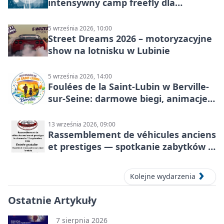
intensywny camp freefly dla
skoczków na różnych poziomach
5 września 2026, 10:00
Street Dreams 2026 – motoryzacyjne
show na lotnisku w Lubinie
5 września 2026, 14:00
Foulées de la Saint-Lubin w Berville-
sur-Seine: darmowe biegi, animacje i
rodzinny sportowy dzień
13 września 2026, 09:00
Rassemblement de véhicules anciens
et prestiges — spotkanie zabytków i
aut prestiżowych, 13 września 2026
Kolejne wydarzenia
Ostatnie Artykuły
7 sierpnia 2026