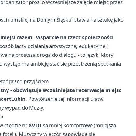
 organizator prosi o wcześniejsze zajęcie miejsc przez
ności romskiej na Dolnym Śląsku” stawia na sztukę jako
ilniejsi razem - wsparcie na rzecz społeczności
posób łączy działania artystyczne, edukacyjne i
a najprostszą drogą do dialogu - to język, który
 występ ma ambicję stać się przestrzenią spotkania
ętać przed przyjściem
tny - obowiązuje wcześniejsza rezerwacja miejsc
ncertLubin
. Powtórzenie tej informacji ułatwi
rny wypad do Muz-y.
o.
w rzędzie nr
XVIII
są mniej komfortowe (mniejsza
 foteli). Muzyczny wieczór zapowiada się