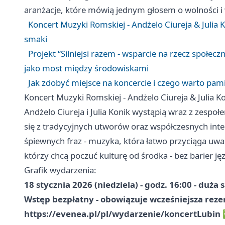
aranżacje, które mówią jednym głosem o wolności 
Koncert Muzyki Romskiej - Andżelo Ciureja & Julia 
smaki
Projekt “Silniejsi razem - wsparcie na rzecz społec
jako most między środowiskami
Jak zdobyć miejsce na koncercie i czego warto pam
Koncert Muzyki Romskiej - Andżelo Ciureja & Julia K
Andżelo Ciureja i Julia Konik wystąpią wraz z zesp
się z tradycyjnych utworów oraz współczesnych inter
śpiewnych fraz - muzyka, która łatwo przyciąga uwag
którzy chcą poczuć kulturę od środka - bez barier 
Grafik wydarzenia:
18 stycznia 2026 (niedziela) - godz. 16:00 - duża 
Wstęp bezpłatny - obowiązuje wcześniejsza rezer
https://evenea.pl/pl/wydarzenie/koncertLubin