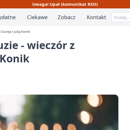
Uwaga! Upał (komunikat RSO)
ydatne
Ciekawe
Zobacz
Kontakt
iureja i Julią Konik
ie - wieczór z
 Konik