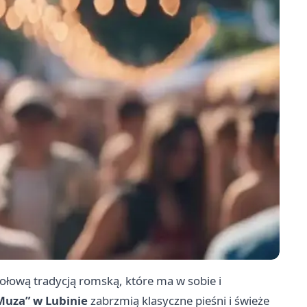
iołową tradycją romską, które ma w sobie i
Muza” w Lubinie
zabrzmią klasyczne pieśni i świeże