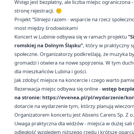
Wstęp jest bezpłatny, ale liczba miejsc ograniczona -
stronę rejestracji. 🙂
Projekt “Silniejsi razem - wsparcie na rzecz społecz
most między środowiskami
Koncert w Lubinie odbywa się w ramach projektu
“S
romskiej na Dolnym Śląsku”
, który w praktyczny s
społeczne. Organizatorzy podkreślają, że muzyka byw
gromadzi i otwiera na nowe spojrzenia. W tym duchu
dla mieszkańców Lubina i gości.
Jak zdobyć miejsce na koncercie i czego warto pami
Rezerwacja miejsc odbywa się online -
wstęp bezpła
na stronie: https://evenea.pl/pl/wydarzenie/ko
dotarcie na wydarzenie tym, którzy planują wieczo
Organizatorem koncertu jest Absens Carens Sp. Z o.
Uwaga praktyczna dla widzów - miejsca w dużej sali 
odległość względem niższego rzędu i krótsze oparcia