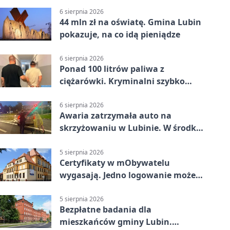
6 sierpnia 2026
44 mln zł na oświatę. Gmina Lubin
pokazuje, na co idą pieniądze
6 sierpnia 2026
Ponad 100 litrów paliwa z
ciężarówki. Kryminalni szybko
ustalili podejrzanego
6 sierpnia 2026
Awaria zatrzymała auto na
skrzyżowaniu w Lubinie. W środku
była matka z dzieckiem
5 sierpnia 2026
Certyfikaty w mObywatelu
wygasają. Jedno logowanie może
uchronić dokumenty
5 sierpnia 2026
Bezpłatne badania dla
mieszkańców gminy Lubin.