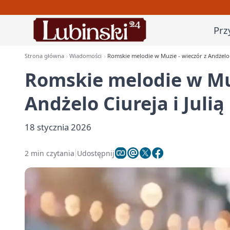
Prz
Strona główna
Wiadomości
Romskie melodie w Muzie - wieczór z Andżelo C
Romskie melodie w Muz
Andżelo Ciureja i Julią
18 stycznia 2026
2 min czytania
Udostępnij