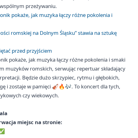
i wspólnym przeżywaniu.
Konik pokaże, jak muzyka łączy różne pokolenia i
zności romskiej na Dolnym Śląsku” stawia na sztukę
iętać przed przyjściem
onik pokaże, jak muzyka łączy różne pokolenia i smaki
ołem muzyków romskich, serwując repertuar składający
pretacji. Będzie dużo skrzypiec, rytmu i głębokich,
ę i zostaje w pamięci 🎻🔥🎶. To koncert dla tych,
językowych czy wiekowych.
sala
wacja miejsc na stronie:
✅