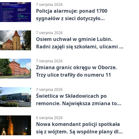
7 sierpnia 2026
Policja alarmuje: ponad 1700
sygnałów z sieci dotyczyło
zagrożenia życia
7 sierpnia 2026
Osiem uchwał w gminie Lubin.
Radni zajęli się szkołami, ulicami i
planami
7 sierpnia 2026
Zmiana granic okręgu w Oborze.
Trzy ulice trafiły do numeru 11
7 sierpnia 2026
Świetlica w Składowicach po
remoncie. Największa zmiana to
nowa kuchnia
6 sierpnia 2026
Nowa komendant policji spotkała
się z wójtem. Są wspólne plany dla
gminy Lubin