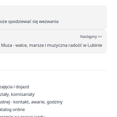
może spodziewać się wezwania
Następny >>
Muza - walce, marsze i muzyczna radość w Lubinie
ajęcia i dojazd
iały, komisariaty
nej - kontakt, awarie, godziny
atalog online
egzamin na prawo jazdy