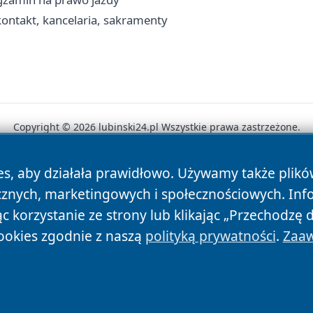
kontakt, kancelaria, sakramenty
Copyright © 2026 lubinski24.pl Wszystkie prawa zastrzeżone.
es, aby działała prawidłowo. Używamy także plik
News
Autorzy
Polityka Prywatności
Polityka Cookie
cznych, marketingowych i społecznościowych. Inf
 korzystanie ze strony lub klikając „Przechodzę 
ookies zgodnie z naszą
polityką prywatności
.
Zaaw