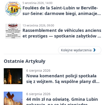
5 września 2026, 14:00
Foulées de la Saint-Lubin w Berville-
sur-Seine: darmowe biegi, animacje i
rodzinny sportowy dzień
13 września 2026, 09:00
Rassemblement de véhicules anciens
et prestiges — spotkanie zabytków i
aut prestiżowych, 13 września 2026
Kolejne wydarzenia
Ostatnie Artykuły
6 sierpnia 2026
Nowa komendant policji spotkała
się z wójtem. Są wspólne plany dla
gminy Lubin
6 sierpnia 2026
44 mln zł na oświatę. Gmina Lubin
pokazuje, na co idą pieniądze