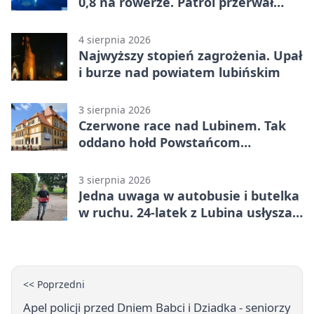
0,8 na rowerze. Patrol przerwał
jazdę
4 sierpnia 2026
Najwyższy stopień zagrożenia. Upał
i burze nad powiatem lubińskim
3 sierpnia 2026
Czerwone race nad Lubinem. Tak
oddano hołd Powstańcom
Warszawskim
3 sierpnia 2026
Jedna uwaga w autobusie i butelka
w ruchu. 24-latek z Lubina usłyszał
zarzuty
<< Poprzedni
Apel policji przed Dniem Babci i Dziadka - seniorzy