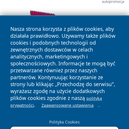
autopromocja
Nasza strona korzysta z plików cookies, aby
działała prawidłowo. Używamy także plików
cookies i podobnych technologii od
zewnętrznych dostawców w celach
analitycznych, marketingowych i
społecznościowych. Informacje te mogą być
przetwarzane również przez naszych
partnerów. Kontynuując korzystanie ze
Copyright © 2026 lubinski24.pl Wszystkie prawa zastrzeżone.
strony lub klikając „Przechodzę do serwisu",
wyrażasz zgodę na użycie dodatkowych
plików cookies zgodnie z naszą
polityką
Polityka
Polityka
.
.
prywatności
Zaawansowane ustawienia
News
Autorzy
Prywatności
Cookies
Polityka Cookies