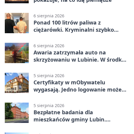
6 sierpnia 2026
Ponad 100 litrów paliwa z
ciężarówki. Kryminalni szybko
ustalili podejrzanego
6 sierpnia 2026
Awaria zatrzymała auto na
skrzyżowaniu w Lubinie. W środku
była matka z dzieckiem
5 sierpnia 2026
Certyfikaty w mObywatelu
wygasają. Jedno logowanie może
uchronić dokumenty
5 sierpnia 2026
Bezpłatne badania dla
mieszkańców gminy Lubin.
Sprawdź, kto może skorzystać