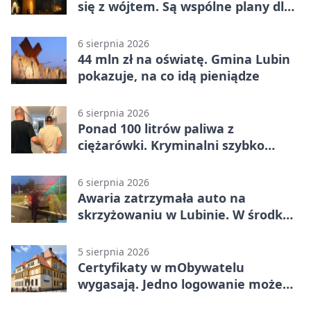
się z wójtem. Są wspólne plany dla
gminy Lubin
6 sierpnia 2026
44 mln zł na oświatę. Gmina Lubin
pokazuje, na co idą pieniądze
6 sierpnia 2026
Ponad 100 litrów paliwa z
ciężarówki. Kryminalni szybko
ustalili podejrzanego
6 sierpnia 2026
Awaria zatrzymała auto na
skrzyżowaniu w Lubinie. W środku
była matka z dzieckiem
5 sierpnia 2026
Certyfikaty w mObywatelu
wygasają. Jedno logowanie może
uchronić dokumenty