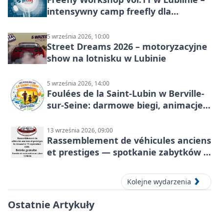
intensywny camp freefly dla
skoczków na różnych poziomach
5 września 2026, 10:00
Street Dreams 2026 – motoryzacyjne
show na lotnisku w Lubinie
5 września 2026, 14:00
Foulées de la Saint-Lubin w Berville-
sur-Seine: darmowe biegi, animacje i
rodzinny sportowy dzień
13 września 2026, 09:00
Rassemblement de véhicules anciens
et prestiges — spotkanie zabytków i
aut prestiżowych, 13 września 2026
Kolejne wydarzenia
Ostatnie Artykuły