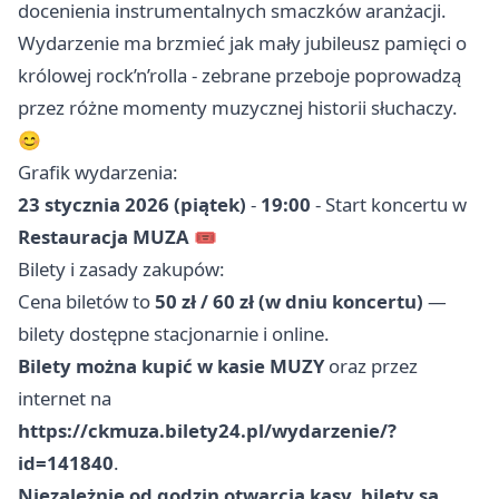
docenienia instrumentalnych smaczków aranżacji.
Wydarzenie ma brzmieć jak mały jubileusz pamięci o
królowej rock’n’rolla - zebrane przeboje poprowadzą
przez różne momenty muzycznej historii słuchaczy.
😊
Grafik wydarzenia:
23 stycznia 2026 (piątek)
-
19:00
- Start koncertu w
Restauracja MUZA
🎟️
Bilety i zasady zakupów:
Cena biletów to
50 zł / 60 zł (w dniu koncertu)
—
bilety dostępne stacjonarnie i online.
Bilety można kupić w kasie MUZY
oraz przez
internet na
https://ckmuza.bilety24.pl/wydarzenie/?
id=141840
.
Niezależnie od godzin otwarcia kasy, bilety są