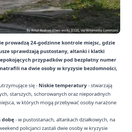
ie prowadzą 24-godzinne kontrole miejsc, gdzie
e sprawdzają pustostany, altanki i klatki
niepokojących przypadków pod bezpłatny numer
trafili na dwie osoby w kryzysie bezdomności,
utrzymujące się -
Niskie temperatury
- stwarzają
nych, starszych, schorowanych oraz nieporadnych
ą miejsca, w których mogą przebywać osoby narażone
a dobę
- w pustostanach, altankach działkowych, na
ekend policjanci zastali dwie osoby w kryzysie