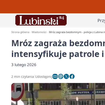
Prz
Strona główna
Wiadomości
Mróz zagraża bezdomnym - policja z Lubina int
Mróz zagraża bezdomny
intensyfikuje patrole i
3 lutego 2026
2 min czytania
Udostępnij