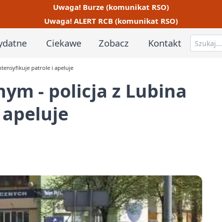
Uwaga! Burze (komunikat RSO)
Uwaga! ALERT RCB (komunikat RSO)
ydatne
Ciekawe
Zobacz
Kontakt
ensyfikuje patrole i apeluje
m - policja z Lubina
 apeluje