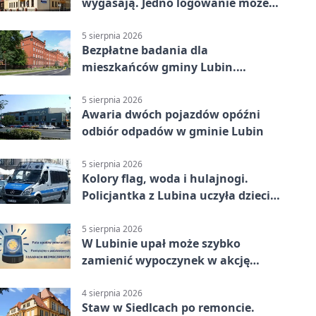
wygasają. Jedno logowanie może
uchronić dokumenty
5 sierpnia 2026
Bezpłatne badania dla
mieszkańców gminy Lubin.
Sprawdź, kto może skorzystać
5 sierpnia 2026
Awaria dwóch pojazdów opóźni
odbiór odpadów w gminie Lubin
5 sierpnia 2026
Kolory flag, woda i hulajnogi.
Policjantka z Lubina uczyła dzieci
bezpieczeństwa
5 sierpnia 2026
W Lubinie upał może szybko
zamienić wypoczynek w akcję
ratunkową
4 sierpnia 2026
Staw w Siedlcach po remoncie.