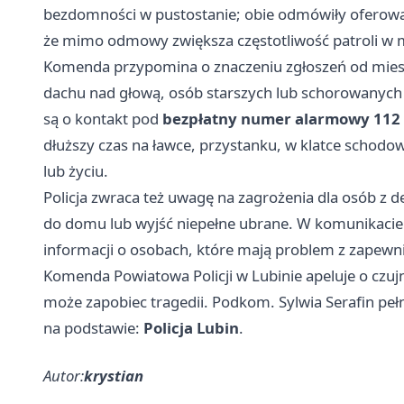
bezdomności w pustostanie; obie odmówiły oferowan
że mimo odmowy zwiększa częstotliwość patroli w m
Komenda przypomina o znaczeniu zgłoszeń od mies
dachu nad głową, osób starszych lub schorowanych 
są o kontakt pod
bezpłatny numer alarmowy 112
dłuższy czas na ławce, przystanku, w klatce schod
lub życiu.
Policja zwraca też uwagę na zagrożenia dla osób z 
do domu lub wyjść niepełne ubrane. W komunikacie
informacji o osobach, które mają problem z zapew
Komenda Powiatowa Policji w Lubinie apeluje o czuj
może zapobiec tragedii. Podkom. Sylwia Serafin peł
na podstawie:
Policja Lubin
.
Autor:
krystian