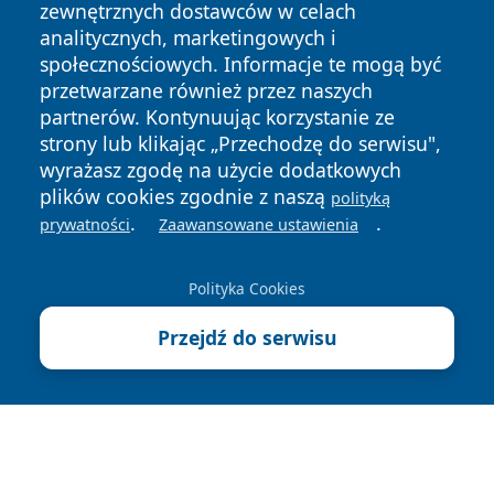
zewnętrznych dostawców w celach
analitycznych, marketingowych i
społecznościowych. Informacje te mogą być
przetwarzane również przez naszych
partnerów. Kontynuując korzystanie ze
Copyright © 2026 lubinski24.pl Wszystkie prawa zastrzeżone.
strony lub klikając „Przechodzę do serwisu",
wyrażasz zgodę na użycie dodatkowych
plików cookies zgodnie z naszą
polityką
Polityka
Polityka
News
Autorzy
.
.
prywatności
Zaawansowane ustawienia
Prywatności
Cookies
Polityka Cookies
Przejdź do serwisu