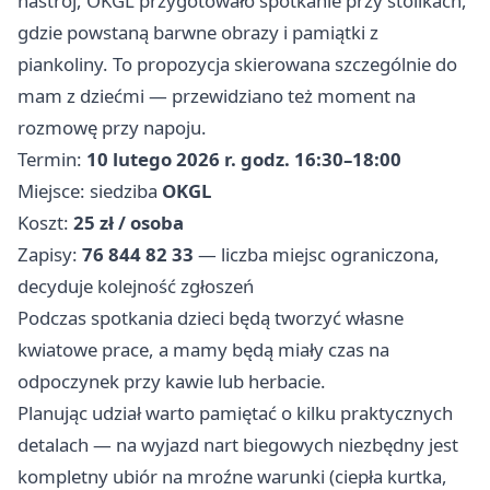
nastrój, OKGL przygotowało spotkanie przy stolikach,
gdzie powstaną barwne obrazy i pamiątki z
piankoliny. To propozycja skierowana szczególnie do
mam z dziećmi — przewidziano też moment na
rozmowę przy napoju.
Termin:
10 lutego 2026 r. godz. 16:30–18:00
Miejsce: siedziba
OKGL
Koszt:
25 zł / osoba
Zapisy:
76 844 82 33
— liczba miejsc ograniczona,
decyduje kolejność zgłoszeń
Podczas spotkania dzieci będą tworzyć własne
kwiatowe prace, a mamy będą miały czas na
odpoczynek przy kawie lub herbacie.
Planując udział warto pamiętać o kilku praktycznych
detalach — na wyjazd nart biegowych niezbędny jest
kompletny ubiór na mroźne warunki (ciepła kurtka,