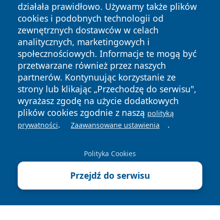
działała prawidłowo. Używamy także plików
cookies i podobnych technologii od
zewnętrznych dostawców w celach
analitycznych, marketingowych i
społecznościowych. Informacje te mogą być
Copyright © 2026 lubinski24.pl Wszystkie prawa zastrzeżone.
przetwarzane również przez naszych
partnerów. Kontynuując korzystanie ze
strony lub klikając „Przechodzę do serwisu",
Polityka
Polityka
News
Autorzy
wyrażasz zgodę na użycie dodatkowych
Prywatności
Cookies
plików cookies zgodnie z naszą
polityką
.
.
prywatności
Zaawansowane ustawienia
Polityka Cookies
Przejdź do serwisu