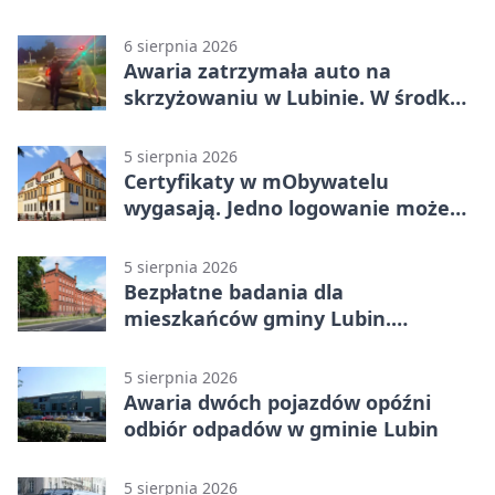
ustalili podejrzanego
6 sierpnia 2026
Awaria zatrzymała auto na
skrzyżowaniu w Lubinie. W środku
była matka z dzieckiem
5 sierpnia 2026
Certyfikaty w mObywatelu
wygasają. Jedno logowanie może
uchronić dokumenty
5 sierpnia 2026
Bezpłatne badania dla
mieszkańców gminy Lubin.
Sprawdź, kto może skorzystać
5 sierpnia 2026
Awaria dwóch pojazdów opóźni
odbiór odpadów w gminie Lubin
5 sierpnia 2026