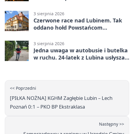
3 sierpnia 2026
Czerwone race nad Lubinem. Tak
oddano hołd Powstańcom
Warszawskim
3 sierpnia 2026
Jedna uwaga w autobusie i butelka
w ruchu. 24-latek z Lubina usłyszał
zarzuty
<< Poprzedni
[PIŁKA NOŻNA] KGHM Zagłębie Lubin – Lech
Poznań 0:1 – PKO BP Ekstraklasa
Następny >>
Samorządowcy z regionu w Urzędzie Gminy