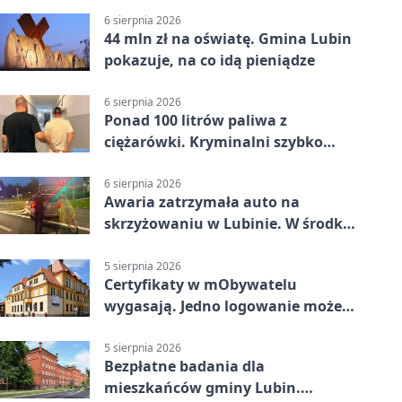
6 sierpnia 2026
44 mln zł na oświatę. Gmina Lubin
pokazuje, na co idą pieniądze
6 sierpnia 2026
Ponad 100 litrów paliwa z
ciężarówki. Kryminalni szybko
ustalili podejrzanego
6 sierpnia 2026
Awaria zatrzymała auto na
skrzyżowaniu w Lubinie. W środku
była matka z dzieckiem
5 sierpnia 2026
Certyfikaty w mObywatelu
wygasają. Jedno logowanie może
uchronić dokumenty
5 sierpnia 2026
Bezpłatne badania dla
mieszkańców gminy Lubin.