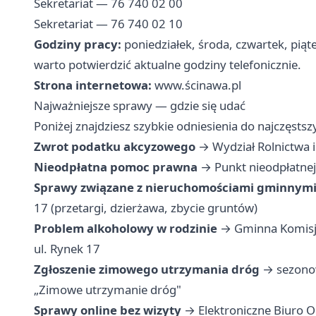
Sekretariat — 76 740 02 00
Sekretariat — 76 740 02 10
Godziny pracy:
poniedziałek, środa, czwartek, pią
warto potwierdzić aktualne godziny telefonicznie.
Strona internetowa:
www.ścinawa.pl
Najważniejsze sprawy — gdzie się udać
Poniżej znajdziesz szybkie odniesienia do najczęst
Zwrot podatku akcyzowego
→ Wydział Rolnictwa i
Nieodpłatna pomoc prawna
→ Punkt nieodpłatnej
Sprawy związane z nieruchomościami gminnym
17 (przetargi, dzierżawa, zbycie gruntów)
Problem alkoholowy w rodzinie
→ Gminna Komisj
ul. Rynek 17
Zgłoszenie zimowego utrzymania dróg
→ sezonow
„Zimowe utrzymanie dróg"
Sprawy online bez wizyty
→ Elektroniczne Biuro Ob