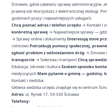
Ścinawie, gdzie załatwisz sprawy administracyjne, 
prawną lub skorzystasz z elektronicznej obsługi. Po
godzinach pracy i najważniejszych usługach.
Chcę poznać adres i telefon urzędu
→
Kontakt i s
konkretną sprawę
→
Najważniejsze sprawy — gdzi
→
Sprawy online i dokumenty
Interesują mnie prz
rolnictwo
Potrzebuję pomocy społecznej, prawne
zgłosić problem z odśnieżaniem dróg
→
Zimowe 
transporcie
→
Sołectwa i transport
Chcę sprawdzić
Edukacja, zdrowie i kultura
Szukam sposobu kontak
niesłyszących
Mam pytanie o gminę — godziny, k
Kontakt i siedziba
Główna siedziba urzędu znajduje się w centrum Ści
Adres:
ul. Rynek 17, 59-330 Ścinawa
Telefony: