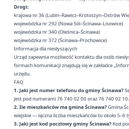
Drogi:
krajowa nr 36 (Lubin–Rawicz–Krotoszyn–Ostrów Wie
wojewódzka nr 292 (Nowa Sól–Ścinawa–Lisowice)
wojewódzka nr 340 (Oleśnica–Ścinawa)
wojewódzka nr 372 (Ścinawa–Prochowice)
Informacja dla niesłyszących
Urząd zapewnia możliwość kontaktu dla osób niesły
formach komunikacji znajdują się w zakładce „Inform
urzędu.
FAQ
1. Jaki jest numer telefonu do gminy Ścinawa?
Se
jest pod numerami 76 740 02 00 oraz 76 740 02 10
2. Ile mieszkańców ma gmina Ścinawa?
Gmina Ści
wiejskie — łączna liczba mieszkańców to około 5–6 ty
3. Jaki jest kod pocztowy gminy Ścinawa?
Kod poc