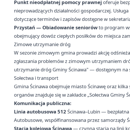
Punkt nieodpłatnej pomocy prawnej
oferuje bezp
nieprowadzących działalności gospodarczej. Usługa 
dotyczące terminów i zapisów dostępne w sekretaria
Przystań — Obiadowanie seniorów
to program ws
obejmujący dowóz ciepłych posiłków do miejsca zam
Zimowe utrzymanie dróg
W sezonie zimowym gmina prowadzi akcję odśnieża
zgłaszania problemów z zimowym utrzymaniem dr
utrzymanie dróg Gminy Ścinawa" — dostępnym na st
Sołectwa i transport
Gmina Ścinawa obejmuje miasto Ścinawę oraz kilka s
organów znajduje się w zakładce „Sołectwa Gminy Śc
Komunikacja publiczna:
Linia autobusowa 512
Ścinawa–Lubin — bezpłatna l
Autobusowe, współfinansowana przez samorządy Śc
Stacja kolejowa Ścinawa
— czynna stacja na linii 