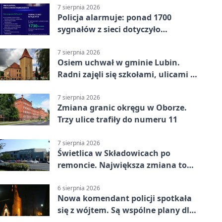
7 sierpnia 2026
Policja alarmuje: ponad 1700
sygnałów z sieci dotyczyło
zagrożenia życia
7 sierpnia 2026
Osiem uchwał w gminie Lubin.
Radni zajęli się szkołami, ulicami i
planami
7 sierpnia 2026
Zmiana granic okręgu w Oborze.
Trzy ulice trafiły do numeru 11
7 sierpnia 2026
Świetlica w Składowicach po
remoncie. Największa zmiana to
nowa kuchnia
6 sierpnia 2026
Nowa komendant policji spotkała
się z wójtem. Są wspólne plany dla
gminy Lubin