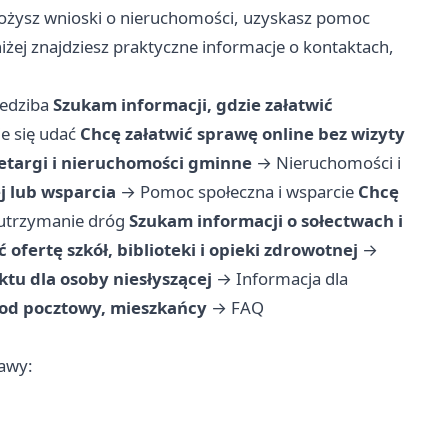
złożysz wnioski o nieruchomości, uzyskasz pomoc
niżej znajdziesz praktyczne informacje o kontaktach,
iedziba
Szukam informacji, gdzie załatwić
e się udać
Chcę załatwić sprawę online bez wizyty
etargi i nieruchomości gminne
→
Nieruchomości i
j lub wsparcia
→
Pomoc społeczna i wsparcie
Chcę
utrzymanie dróg
Szukam informacji o sołectwach i
 ofertę szkół, biblioteki i opieki zdrowotnej
→
tu dla osoby niesłyszącej
→
Informacja dla
od pocztowy, mieszkańcy
→
FAQ
nawy: