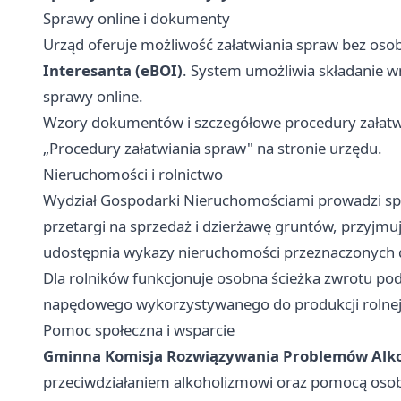
Sprawy online i dokumenty
Urząd oferuje możliwość załatwiania spraw bez osob
Interesanta (eBOI)
. System umożliwia składanie wn
sprawy online.
Wzory dokumentów i szczegółowe procedury załatwi
„Procedury załatwiania spraw" na stronie urzędu.
Nieruchomości i rolnictwo
Wydział Gospodarki Nieruchomościami prowadzi s
przetargi na sprzedaż i dzierżawę gruntów, przyjmu
udostępnia wykazy nieruchomości przeznaczonych d
Dla rolników funkcjonuje osobna ścieżka zwrotu po
napędowego wykorzystywanego do produkcji rolnej. 
Pomoc społeczna i wsparcie
Gminna Komisja Rozwiązywania Problemów Alk
przeciwdziałaniem alkoholizmowi oraz pomocą oso