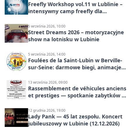
Freefly Workshop vol.11 w Lublinie –
intensywny camp freefly dla
skoczków na różnych poziomach
5 września 2026, 10:00
Street Dreams 2026 – motoryzacyjne
show na lotnisku w Lubinie
5 września 2026, 14:00
Foulées de la Saint-Lubin w Berville-
sur-Seine: darmowe biegi, animacje i
rodzinny sportowy dzień
13 września 2026, 09:00
Rassemblement de véhicules anciens
et prestiges — spotkanie zabytków i
aut prestiżowych, 13 września 2026
12 grudnia 2026, 19:00
Lady Pank — 45 lat zespołu. Koncert
jubileuszowy w Lubinie (12.12.2026)