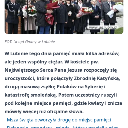
FOT. Urząd Gminy w Lubinie
W Lubinie tego dnia pamięć miała kilka adresów,
ale jeden wspólny ciężar. W kościele pw.
Najświętszego Serca Pana Jezusa rozpoczęły się
uroczystości, które połączyły Zbrodnię Katyńską,
drugą masową zsyłkę Polaków na Syberię i
katastrofę smoleńską. Potem uczestnicy ruszyli
pod kolejne miejsca pamięci, gdzie kwiaty i znicze
mówiły więcej niż oficjalne słowa.
Msza święta otworzyła drogę do miejsc pamięci
Delegacje, sztandary i młodzi, którzy przejęli ciężar