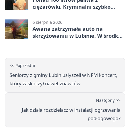
ciężarówki. Kryminalni szybko
ustalili podejrzanego
6 sierpnia 2026
Awaria zatrzymała auto na
skrzyżowaniu w Lubinie. W środku
była matka z dzieckiem
<< Poprzedni
Seniorzy z gminy Lubin usłyszeli w NFM koncert,
który zaskoczył nawet znawców
Następny >>
Jak działa rozdzielacz w instalacji ogrzewania
podłogowego?