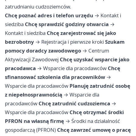
zatrudnianiu cudzoziemców.
Chcę poznać adres i telefon urzędu
→
Kontakt i
siedziba
Chcę sprawdzić godziny otwarcia
→
Kontakt i siedziba
Chcę zarejestrować się jako
bezrobotny
→
Rejestracja i pierwsze kroki
Szukam
pomocy doradcy zawodowego
→
Centrum
Aktywizacji Zawodowej
Chcę uzyskać wsparcie jako
pracodawca
→
Wsparcie dla pracodawców
Chcę
sfinansować szkolenia dla pracowników
→
Wsparcie dla pracodawców
Planuję zatrudnić osobę
z niepełnosprawnością
→
Wsparcie dla
pracodawców
Chcę zatrudnić cudzoziemca
→
Wsparcie dla pracodawców
Chcę otrzymać środki
PFRON na własną firmę
→
Środki na działalność
gospodarczą (PFRON)
Chcę zawrzeć umowę o pracę