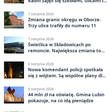
Radni zajęli się szkołami, ulicami i
planami
7 sierpnia 2026
Zmiana granic okręgu w Oborze.
Trzy ulice trafiły do numeru 11
7 sierpnia 2026
Świetlica w Składowicach po
remoncie. Największa zmiana to
nowa kuchnia
6 sierpnia 2026
Nowa komendant policji spotkała
się z wójtem. Są wspólne plany dla
gminy Lubin
6 sierpnia 2026
44 mln zł na oświatę. Gmina Lubin
pokazuje, na co idą pieniądze