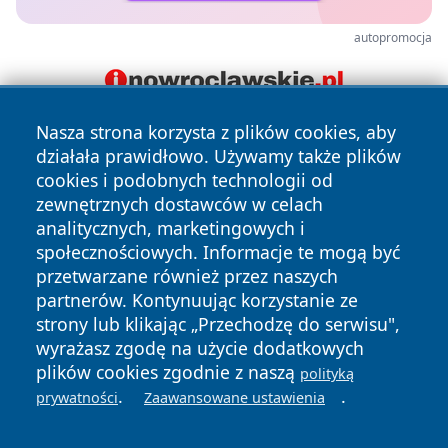
autopromocja
Nasza strona korzysta z plików cookies, aby
działała prawidłowo. Używamy także plików
cookies i podobnych technologii od
zewnętrznych dostawców w celach
analitycznych, marketingowych i
społecznościowych. Informacje te mogą być
Copyright © 2026 lubinski24.pl Wszystkie prawa zastrzeżone.
przetwarzane również przez naszych
partnerów. Kontynuując korzystanie ze
strony lub klikając „Przechodzę do serwisu",
Polityka
Polityka
News
Autorzy
wyrażasz zgodę na użycie dodatkowych
Prywatności
Cookies
plików cookies zgodnie z naszą
polityką
.
.
prywatności
Zaawansowane ustawienia