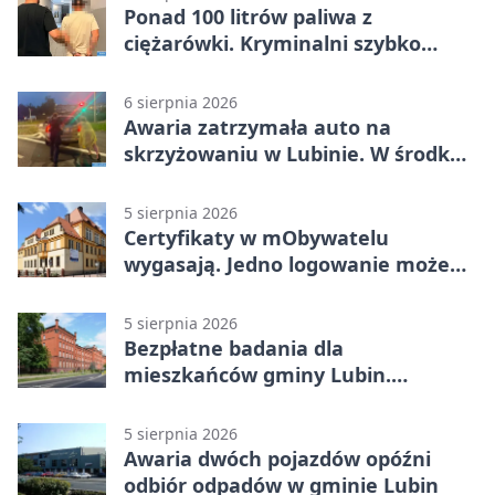
Ponad 100 litrów paliwa z
ciężarówki. Kryminalni szybko
ustalili podejrzanego
6 sierpnia 2026
Awaria zatrzymała auto na
skrzyżowaniu w Lubinie. W środku
była matka z dzieckiem
5 sierpnia 2026
Certyfikaty w mObywatelu
wygasają. Jedno logowanie może
uchronić dokumenty
5 sierpnia 2026
Bezpłatne badania dla
mieszkańców gminy Lubin.
Sprawdź, kto może skorzystać
5 sierpnia 2026
Awaria dwóch pojazdów opóźni
odbiór odpadów w gminie Lubin