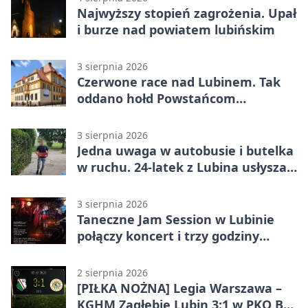
Najwyższy stopień zagrożenia. Upał
i burze nad powiatem lubińskim
3 sierpnia 2026
Czerwone race nad Lubinem. Tak
oddano hołd Powstańcom
Warszawskim
3 sierpnia 2026
Jedna uwaga w autobusie i butelka
w ruchu. 24-latek z Lubina usłyszał
zarzuty
3 sierpnia 2026
Taneczne Jam Session w Lubinie
połączy koncert i trzy godziny
tańca
2 sierpnia 2026
[PIŁKA NOŻNA] Legia Warszawa –
KGHM Zagłębie Lubin 3:1 w PKO BP