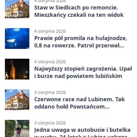
4 sierpnia 2026
Staw w Siedlcach po remoncie.
Mieszkańcy czekali na ten widok
4 sierpnia 2026
Prawie pół promila na hulajnodze,
0,8 na rowerze. Patrol przerwał
jazdę
4 sierpnia 2026
Najwyższy stopień zagrożenia. Upał
i burze nad powiatem lubińskim
3 sierpnia 2026
Czerwone race nad Lubinem. Tak
oddano hołd Powstańcom
Warszawskim
3 sierpnia 2026
Jedna uwaga w autobusie i butelka
w ruchu. 24-latek z Lubina usłyszał