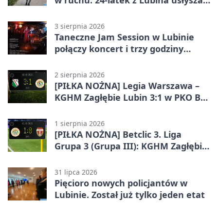
zarzuty
3 sierpnia 2026
Taneczne Jam Session w Lubinie
połączy koncert i trzy godziny
tańca
2 sierpnia 2026
[PIŁKA NOŻNA] Legia Warszawa –
KGHM Zagłębie Lubin 3:1 w PKO BP
Ekstraklasie. Lubinianie długo
trzymali wynik, ale wracają bez
1 sierpnia 2026
punktów
[PIŁKA NOŻNA] Betclic 3. Liga
Grupa 3 (Grupa III): KGHM Zagłębie
Lubin II – Sparta Katowice 1:0
31 lipca 2026
Pięcioro nowych policjantów w
Lubinie. Został już tylko jeden etat