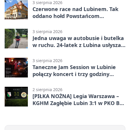
3 sierpnia 2026
Czerwone race nad Lubinem. Tak
oddano hołd Powstańcom
Warszawskim
3 sierpnia 2026
Jedna uwaga w autobusie i butelka
w ruchu. 24-latek z Lubina usłyszał
zarzuty
3 sierpnia 2026
Taneczne Jam Session w Lubinie
połączy koncert i trzy godziny
tańca
2 sierpnia 2026
[PIŁKA NOŻNA] Legia Warszawa –
KGHM Zagłębie Lubin 3:1 w PKO BP
Ekstraklasie. Lubinianie długo
trzymali wynik, ale wracają bez
punktów