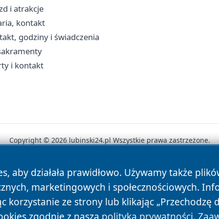
d i atrakcje
ria, kontakt
kt, godziny i świadczenia
, sakramenty
ty i kontakt
Copyright © 2026 lubinski24.pl Wszystkie prawa zastrzeżone.
es, aby działała prawidłowo. Używamy także plik
News
Autorzy
Polityka Prywatności
Polityka Cookie
cznych, marketingowych i społecznościowych. Inf
 korzystanie ze strony lub klikając „Przechodzę 
ookies zgodnie z naszą
polityką prywatności
.
Zaaw