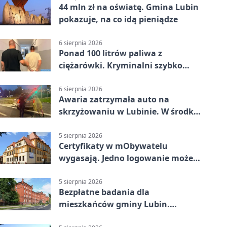
44 mln zł na oświatę. Gmina Lubin
pokazuje, na co idą pieniądze
6 sierpnia 2026
Ponad 100 litrów paliwa z
ciężarówki. Kryminalni szybko
ustalili podejrzanego
6 sierpnia 2026
Awaria zatrzymała auto na
skrzyżowaniu w Lubinie. W środku
była matka z dzieckiem
5 sierpnia 2026
Certyfikaty w mObywatelu
wygasają. Jedno logowanie może
uchronić dokumenty
5 sierpnia 2026
Bezpłatne badania dla
mieszkańców gminy Lubin.
Sprawdź, kto może skorzystać