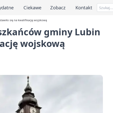
ydatne
Ciekawe
Zobacz
Kontakt
awiło się na kwalifikację wojskową
szkańców gminy Lubin
ikację wojskową