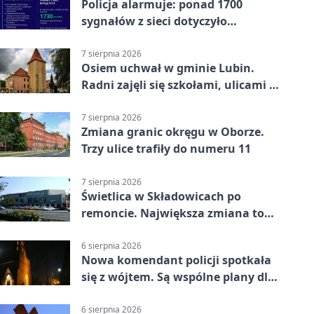
Policja alarmuje: ponad 1700
sygnałów z sieci dotyczyło
zagrożenia życia
7 sierpnia 2026
Osiem uchwał w gminie Lubin.
Radni zajęli się szkołami, ulicami i
planami
7 sierpnia 2026
Zmiana granic okręgu w Oborze.
Trzy ulice trafiły do numeru 11
7 sierpnia 2026
Świetlica w Składowicach po
remoncie. Największa zmiana to
nowa kuchnia
6 sierpnia 2026
Nowa komendant policji spotkała
się z wójtem. Są wspólne plany dla
gminy Lubin
6 sierpnia 2026