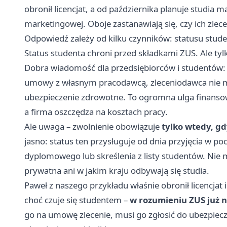
obronił licencjat, a od października planuje studia 
marketingowej. Oboje zastanawiają się, czy ich zlec
Odpowiedź zależy od kilku czynników: statusu studen
Status studenta chroni przed składkami ZUS. Ale 
Dobra wiadomość dla przedsiębiorców i studentów: jeś
umowy z własnym pracodawcą, zleceniodawca nie m
ubezpieczenie zdrowotne. To ogromna ulga finansowa
a firma oszczędza na kosztach pracy.
Ale uwaga – zwolnienie obowiązuje
tylko wtedy, g
jasno: status ten przysługuje od dnia przyjęcia w p
dyplomowego lub skreślenia z listy studentów. Nie m
prywatna ani w jakim kraju odbywają się studia.
Paweł z naszego przykładu właśnie obronił licencjat 
choć czuje się studentem –
w rozumieniu ZUS już n
go na umowę zlecenie, musi go zgłosić do ubezpie