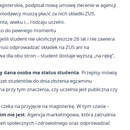
magisterskie, podpisał nową umowę zlecenie w agencji
eniodawcy muszą płacić za nich składki ZUS.
ta, wieku i… rodzaju uczelni.
tylko do pewnego momentu
li student nie ukończył jeszcze 26 lat i nie zawiera
usi odprowadzać składek na ZUS ani na
 dla obu stron – student dostaje wyższą „na rękę”,
dy dana osoba ma status studenta
. Przepisy mówią
oczet studentów do dnia złożenia egzaminu
a przy tym znaczenia, czy uczelnia jest publiczna czy
i czeka na przyjęcie na magisterkę. W tym czasie –
im nie jest
. Agencja marketingowa, która zatrudnia
czeń społecznych i zdrowotnego oraz odprowadzać