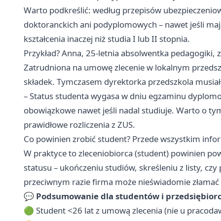
Warto podkreślić: według przepisów ubezpieczeniow
doktoranckich ani podyplomowych – nawet jeśli mają 
kształcenia inaczej niż studia I lub II stopnia.
Przykład? Anna, 25-letnia absolwentka pedagogiki, 
Zatrudniona na umowę zlecenie w lokalnym przedszko
składek. Tymczasem dyrektorka przedszkola musiała z
– Status studenta wygasa w dniu egzaminu dyplomowe
obowiązkowe nawet jeśli nadal studiuje. Warto o t
prawidłowe rozliczenia z ZUS.
Co powinien zrobić student? Przede wszystkim inf
W praktyce to zleceniobiorca (student) powinien p
statusu – ukończeniu studiów, skreśleniu z listy, cz
przeciwnym razie firma może nieświadomie złamać pr
💬
Podsumowanie dla studentów i przedsiębior
🟢 Student <26 lat z umową zlecenia (nie u pracodaw