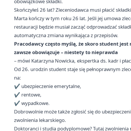
obowiązkowe składki.
Skończyłeś 26 lat? Zleceniodawca musi płacić składk
Marta kończy w tym roku 26 lat. Jeśli jej umowa zlec
restauracji będzie musiał zacząć odprowadzać składki
automatyczna zmiana wynikająca z przepisów.
Pracodawcy często myślą, że skoro student jest m
zawsze obowiązuje – niestety to nieprawda
– mówi Katarzyna Nowicka, ekspertka ds. kadr i pł
Od 26. urodzin student staje się pełnoprawnym z
na:
✔️ ubezpieczenie emerytalne,
✔️ rentowe,
✔️ wypadkowe.
Dobrowolnie może także zgłosić się do ubezpieczeni
zwolnienia lekarskiego.
Doktoranci i studia podyplomowe? Tutaj zwolnienia 