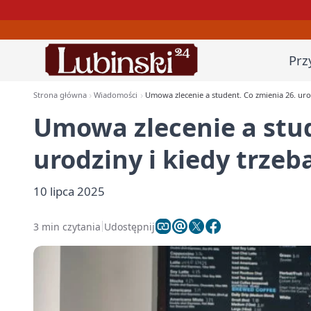
Prz
Strona główna
Wiadomości
Umowa zlecenie a student. Co zmienia 26. urod
Umowa zlecenie a stud
urodziny i kiedy trzeb
10 lipca 2025
3 min czytania
Udostępnij