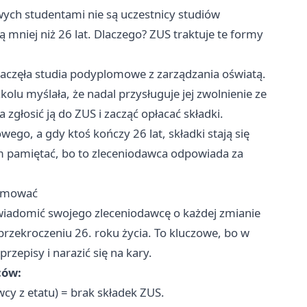
ych studentami nie są uczestnicy studiów
mniej niż 26 lat. Dlaczego? ZUS traktuje te formy
zaczęła studia podyplomowe z zarządzania oświatą.
lu myślała, że nadal przysługuje jej zwolnienie ze
głosić ją do ZUS i zacząć opłacać składki.
go, a gdy ktoś kończy 26 lat, składki stają się
ym pamiętać, bo to zleceniodawca odpowiada za
ormować
owiadomić swojego zleceniodawcę o każdej zmianie
y przekroczeniu 26. roku życia. To kluczowe, bo w
zepisy i narazić się na kary.
ców:
cy z etatu) = brak składek ZUS.