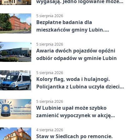
wygasają. Jedno logowanie może
uchronić dokumenty
5 sierpnia 2026
Bezpłatne badania dla
mieszkańców gminy Lubin.
Sprawdź, kto może skorzystać
5 sierpnia 2026
Awaria dwóch pojazdów opóźni
odbiór odpadów w gminie Lubin
5 sierpnia 2026
Kolory flag, woda i hulajnogi.
Policjantka z Lubina uczyła dzieci
bezpieczeństwa
5 sierpnia 2026
W Lubinie upał może szybko
zamienić wypoczynek w akcję
ratunkową
4 sierpnia 2026
Staw w Siedlcach po remoncie.