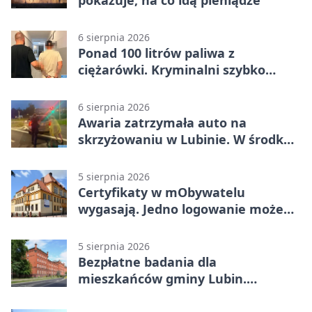
pokazuje, na co idą pieniądze
6 sierpnia 2026
Ponad 100 litrów paliwa z
ciężarówki. Kryminalni szybko
ustalili podejrzanego
6 sierpnia 2026
Awaria zatrzymała auto na
skrzyżowaniu w Lubinie. W środku
była matka z dzieckiem
5 sierpnia 2026
Certyfikaty w mObywatelu
wygasają. Jedno logowanie może
uchronić dokumenty
5 sierpnia 2026
Bezpłatne badania dla
mieszkańców gminy Lubin.
Sprawdź, kto może skorzystać