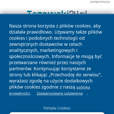
autopromocja
Nasza strona korzysta z plików cookies, aby
działała prawidłowo. Używamy także plików
cookies i podobnych technologii od
zewnętrznych dostawców w celach
analitycznych, marketingowych i
społecznościowych. Informacje te mogą być
Copyright © 2026 lubinski24.pl Wszystkie prawa zastrzeżone.
przetwarzane również przez naszych
partnerów. Kontynuując korzystanie ze
strony lub klikając „Przechodzę do serwisu",
Polityka
Polityka
wyrażasz zgodę na użycie dodatkowych
News
Autorzy
Prywatności
Cookies
plików cookies zgodnie z naszą
polityką
.
.
prywatności
Zaawansowane ustawienia
Polityka Cookies