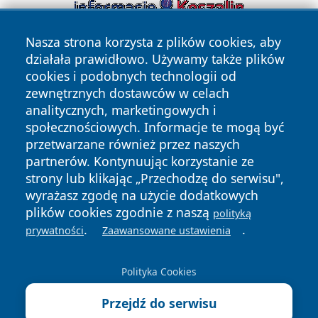
Nasza strona korzysta z plików cookies, aby
działała prawidłowo. Używamy także plików
cookies i podobnych technologii od
zewnętrznych dostawców w celach
analitycznych, marketingowych i
społecznościowych. Informacje te mogą być
Copyright © 2026 lubinski24.pl Wszystkie prawa zastrzeżone.
przetwarzane również przez naszych
partnerów. Kontynuując korzystanie ze
strony lub klikając „Przechodzę do serwisu",
Polityka
Polityka
News
Autorzy
wyrażasz zgodę na użycie dodatkowych
Prywatności
Cookies
plików cookies zgodnie z naszą
polityką
.
.
prywatności
Zaawansowane ustawienia
Polityka Cookies
Przejdź do serwisu