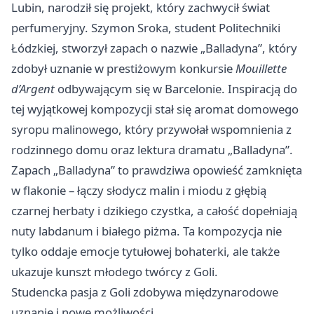
Lubin, narodził się projekt, który zachwycił świat
perfumeryjny. Szymon Sroka, student Politechniki
Łódzkiej, stworzył zapach o nazwie „Balladyna”, który
zdobył uznanie w prestiżowym konkursie
Mouillette
d’Argent
odbywającym się w Barcelonie. Inspiracją do
tej wyjątkowej kompozycji stał się aromat domowego
syropu malinowego, który przywołał wspomnienia z
rodzinnego domu oraz lektura dramatu „Balladyna”.
Zapach „Balladyna” to prawdziwa opowieść zamknięta
w flakonie – łączy słodycz malin i miodu z głębią
czarnej herbaty i dzikiego czystka, a całość dopełniają
nuty labdanum i białego piżma. Ta kompozycja nie
tylko oddaje emocje tytułowej bohaterki, ale także
ukazuje kunszt młodego twórcy z Goli.
Studencka pasja z Goli zdobywa międzynarodowe
uznanie i nowe możliwości