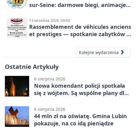
sur-Seine: darmowe biegi, animacje i
rodzinny sportowy dzień
13 września 2026, 09:00
Rassemblement de véhicules anciens
et prestiges — spotkanie zabytków i
aut prestiżowych, 13 września 2026
Kolejne wydarzenia
Ostatnie Artykuły
6 sierpnia 2026
Nowa komendant policji spotkała
się z wójtem. Są wspólne plany dla
gminy Lubin
6 sierpnia 2026
44 mln zł na oświatę. Gmina Lubin
pokazuje, na co idą pieniądze