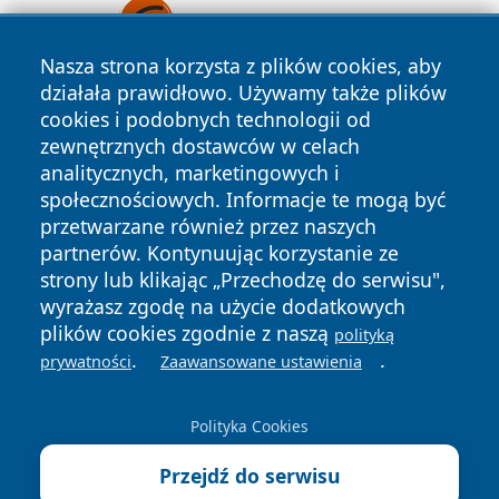
Nasza strona korzysta z plików cookies, aby
działała prawidłowo. Używamy także plików
cookies i podobnych technologii od
zewnętrznych dostawców w celach
analitycznych, marketingowych i
społecznościowych. Informacje te mogą być
przetwarzane również przez naszych
Copyright © 2026 lubinski24.pl Wszystkie prawa zastrzeżone.
partnerów. Kontynuując korzystanie ze
strony lub klikając „Przechodzę do serwisu",
wyrażasz zgodę na użycie dodatkowych
Polityka
Polityka
News
Autorzy
plików cookies zgodnie z naszą
polityką
Prywatności
Cookies
.
.
prywatności
Zaawansowane ustawienia
Polityka Cookies
Przejdź do serwisu