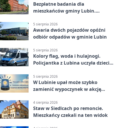
Bezpłatne badania dla
mieszkańców gminy Lubin.
Sprawdź, kto może skorzystać
5 sierpnia 2026
Awaria dwóch pojazdów opóźni
odbiór odpadów w gminie Lubin
5 sierpnia 2026
Kolory flag, woda i hulajnogi.
Policjantka z Lubina uczyła dzieci
bezpieczeństwa
5 sierpnia 2026
W Lubinie upał może szybko
zamienić wypoczynek w akcję
ratunkową
4 sierpnia 2026
Staw w Siedlcach po remoncie.
Mieszkańcy czekali na ten widok