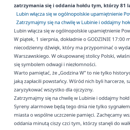
zatrzymania się i oddania hołdu tym, którzy 81 l
Lubin włącza się w ogólnopolskie upamiętnienie 
Zatrzymajmy się na chwilę w Lubinie i oddajmy ho
Lubin włącza się w ogólnopolskie upamiętnienie P
W piątek, 1 sierpnia, dokładnie o GODZINIE 17:00 
niecodzienny dźwięk, który ma przypominać o wyda
Warszawskiego. W okupowanej stolicy Polski, właśni
się symbolem odwagi i niezłomności.
Warto pamiętać, że „Godzina W” to nie tylko historyc
jaką zapłacili powstańcy. Wśród nich byli harcerze, s
zaryzykować wszystko dla ojczyzny.
Zatrzymajmy się na chwilę w Lubinie i oddajmy hoł
Syreny alarmowe będą tego dnia nie tylko sygnałe
miasta o wspólne uczczenie pamięci. Zachęcamy ws
oddania minutą ciszy czci tym, którzy stanęli do w