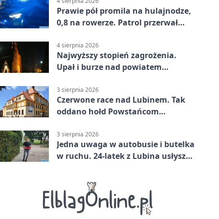
4 sierpnia 2026
Prawie pół promila na hulajnodze,
0,8 na rowerze. Patrol przerwał
jazdę
4 sierpnia 2026
Najwyższy stopień zagrożenia.
Upał i burze nad powiatem
lubińskim
3 sierpnia 2026
Czerwone race nad Lubinem. Tak
oddano hołd Powstańcom
Warszawskim
3 sierpnia 2026
Jedna uwaga w autobusie i butelka
w ruchu. 24-latek z Lubina usłyszał
zarzuty