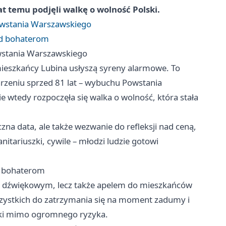
at temu podjęli walkę o wolność Polski.
Powstania Warszawskiego
łd bohaterom
owstania Warszawskiego
mieszkańcy Lubina usłyszą syreny alarmowe. To
rzeniu sprzed 81 lat – wybuchu Powstania
e wtedy rozpoczęła się walka o wolność, która stała
zna data, ale także wezwanie do refleksji nad ceną,
anitariuszki, cywile – młodzi ludzie gotowi
d bohaterom
m dźwiękowym, lecz także apelem do mieszkańców
zystkich do zatrzymania się na moment zadumy i
alki mimo ogromnego ryzyka.