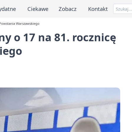
ydatne
Ciekawe
Zobacz
Kontakt
ę Powstania Warszawskiego
y o 17 na 81. rocznicę
iego