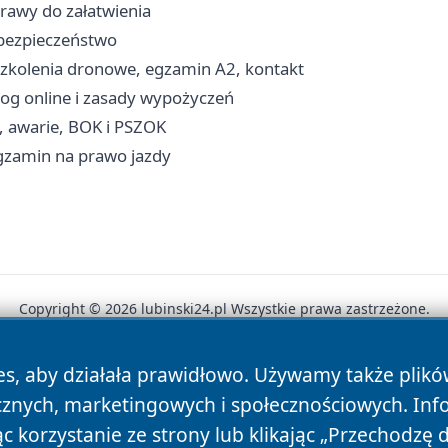
prawy do załatwienia
i bezpieczeństwo
szkolenia dronowe, egzamin A2, kontakt
alog online i zasady wypożyczeń
, awarie, BOK i PSZOK
egzamin na prawo jazdy
Copyright © 2026 lubinski24.pl Wszystkie prawa zastrzeżone.
es, aby działała prawidłowo. Używamy także plik
News
Autorzy
Polityka Prywatności
Polityka Cookie
cznych, marketingowych i społecznościowych. Inf
 korzystanie ze strony lub klikając „Przechodzę 