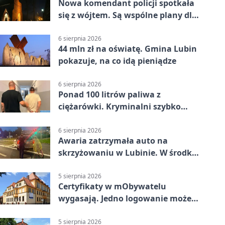
Nowa komendant policji spotkała
się z wójtem. Są wspólne plany dla
gminy Lubin
6 sierpnia 2026
44 mln zł na oświatę. Gmina Lubin
pokazuje, na co idą pieniądze
6 sierpnia 2026
Ponad 100 litrów paliwa z
ciężarówki. Kryminalni szybko
ustalili podejrzanego
6 sierpnia 2026
Awaria zatrzymała auto na
skrzyżowaniu w Lubinie. W środku
była matka z dzieckiem
5 sierpnia 2026
Certyfikaty w mObywatelu
wygasają. Jedno logowanie może
uchronić dokumenty
5 sierpnia 2026