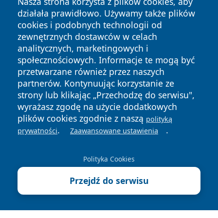
Nasza strona korzysta z plików cookies, aby
działała prawidłowo. Używamy także plików
cookies i podobnych technologii od
zewnętrznych dostawców w celach
analitycznych, marketingowych i
społecznościowych. Informacje te mogą być
przetwarzane również przez naszych
partnerów. Kontynuując korzystanie ze
Copyright © 2026 lubinski24.pl Wszystkie prawa zastrzeżone.
strony lub klikając „Przechodzę do serwisu",
wyrażasz zgodę na użycie dodatkowych
plików cookies zgodnie z naszą
polityką
Polityka
Polityka
News
Autorzy
.
.
prywatności
Zaawansowane ustawienia
Prywatności
Cookies
Polityka Cookies
Przejdź do serwisu