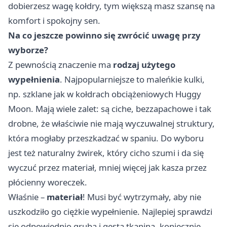
dobierzesz wagę kołdry, tym większą masz szansę na
komfort i spokojny sen.
Na co jeszcze powinno się zwrócić uwagę przy
wyborze?
Z pewnością znaczenie ma
rodzaj użytego
wypełnienia
. Najpopularniejsze to maleńkie kulki,
np. szklane jak w kołdrach obciążeniowych Huggy
Moon. Mają wiele zalet: są ciche, bezzapachowe i tak
drobne, że właściwie nie mają wyczuwalnej struktury,
która mogłaby przeszkadzać w spaniu. Do wyboru
jest też naturalny żwirek, który cicho szumi i da się
wyczuć przez materiał, mniej więcej jak kasza przez
płócienny woreczek.
Właśnie –
materiał
! Musi być wytrzymały, aby nie
uszkodziło go ciężkie wypełnienie. Najlepiej sprawdzi
się odpowiednio gruba i gęsta tkanina, koniecznie