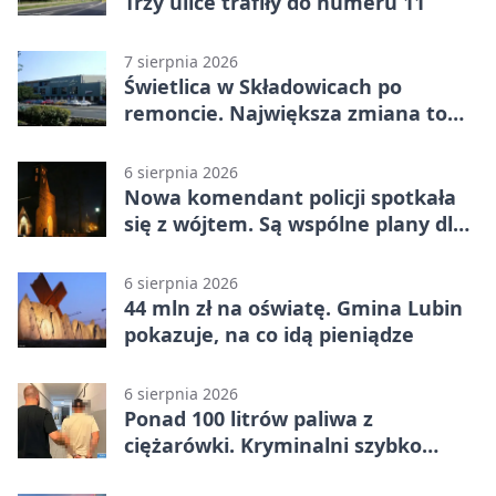
Trzy ulice trafiły do numeru 11
7 sierpnia 2026
Świetlica w Składowicach po
remoncie. Największa zmiana to
nowa kuchnia
6 sierpnia 2026
Nowa komendant policji spotkała
się z wójtem. Są wspólne plany dla
gminy Lubin
6 sierpnia 2026
44 mln zł na oświatę. Gmina Lubin
pokazuje, na co idą pieniądze
6 sierpnia 2026
Ponad 100 litrów paliwa z
ciężarówki. Kryminalni szybko
ustalili podejrzanego