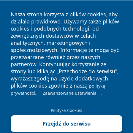
Nasza strona korzysta z plików cookies, aby
działała prawidłowo. Używamy także plików
cookies i podobnych technologii od
zewnętrznych dostawców w celach
analitycznych, marketingowych i
społecznościowych. Informacje te mogą być
Copyright © 2026 lubinski24.pl Wszystkie prawa zastrzeżone.
przetwarzane również przez naszych
partnerów. Kontynuując korzystanie ze
strony lub klikając „Przechodzę do serwisu",
Polityka
Polityka
wyrażasz zgodę na użycie dodatkowych
News
Autorzy
Prywatności
Cookies
plików cookies zgodnie z naszą
polityką
.
.
prywatności
Zaawansowane ustawienia
Polityka Cookies
Przejdź do serwisu