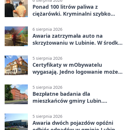
6 sierpnia 2026
Ponad 100 litrów paliwa z
ciężarówki. Kryminalni szybko
ustalili podejrzanego
6 sierpnia 2026
Awaria zatrzymała auto na
skrzyżowaniu w Lubinie. W środku
była matka z dzieckiem
5 sierpnia 2026
Certyfikaty w mObywatelu
wygasają. Jedno logowanie może
uchronić dokumenty
5 sierpnia 2026
Bezpłatne badania dla
mieszkańców gminy Lubin.
Sprawdź, kto może skorzystać
5 sierpnia 2026
Awaria dwóch pojazdów opóźni
odbiór odpadów w gminie Lubin