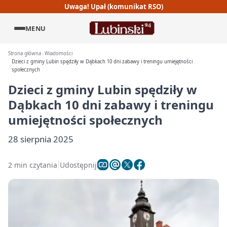
Uwaga! Upał (komunikat RSO)
MENU
Strona główna
Wiadomości
Dzieci z gminy Lubin spędziły w Dąbkach 10 dni zabawy i treningu umiejętności
społecznych
Dzieci z gminy Lubin spędziły w
Dąbkach 10 dni zabawy i treningu
umiejętności społecznych
28 sierpnia 2025
2 min czytania
Udostępnij