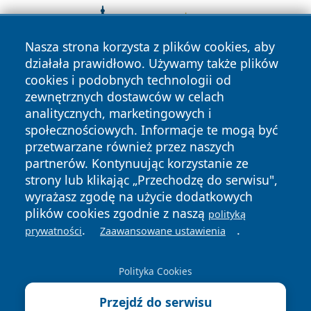
Nasza strona korzysta z plików cookies, aby
działała prawidłowo. Używamy także plików
cookies i podobnych technologii od
zewnętrznych dostawców w celach
analitycznych, marketingowych i
społecznościowych. Informacje te mogą być
przetwarzane również przez naszych
partnerów. Kontynuując korzystanie ze
strony lub klikając „Przechodzę do serwisu",
wyrażasz zgodę na użycie dodatkowych
plików cookies zgodnie z naszą
polityką
.
.
prywatności
Zaawansowane ustawienia
Copyright © 2026 lubinski24.pl Wszystkie prawa zastrzeżone.
Polityka Cookies
Polityka
Polityka
News
Autorzy
Przejdź do serwisu
Prywatności
Cookies