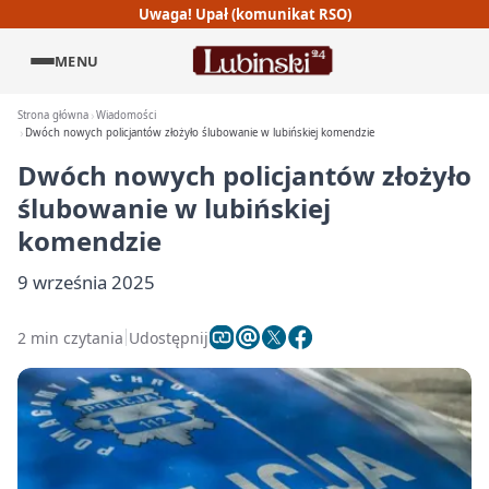
Uwaga! Upał (komunikat RSO)
MENU
Strona główna
Wiadomości
Dwóch nowych policjantów złożyło ślubowanie w lubińskiej komendzie
Dwóch nowych policjantów złożyło
ślubowanie w lubińskiej
komendzie
9 września 2025
2 min czytania
Udostępnij