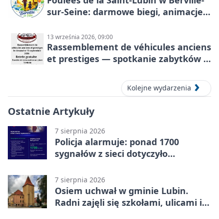
Foulées de la Saint-Lubin w Berville-
sur-Seine: darmowe biegi, animacje i
rodzinny sportowy dzień
13 września 2026, 09:00
Rassemblement de véhicules anciens
et prestiges — spotkanie zabytków i
aut prestiżowych, 13 września 2026
Kolejne wydarzenia
Ostatnie Artykuły
7 sierpnia 2026
Policja alarmuje: ponad 1700
sygnałów z sieci dotyczyło
zagrożenia życia
7 sierpnia 2026
Osiem uchwał w gminie Lubin.
Radni zajęli się szkołami, ulicami i
planami