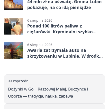
44 mln zł na oświatę. Gmina Lubin
pokazuje, na co idą pieniądze
6 sierpnia 2026
Ponad 100 litrów paliwa z
ciężarówki. Kryminalni szybko
ustalili podejrzanego
6 sierpnia 2026
Awaria zatrzymała auto na
skrzyżowaniu w Lubinie. W środku
była matka z dzieckiem
<< Poprzedni
Dożynki w Goli, Raszowej Małej, Buczynce i
Oborze — tradycja, nauka, zabawa