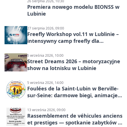
26 sierpnia 2026, 10:30
Premiera nowego modelu BIONSS w
Lubinie
27 sierpnia 2026, 09:00
Freefly Workshop vol.11 w Lublinie –
intensywny camp freefly dla
skoczków na różnych poziomach
5 września 2026, 10:00
Street Dreams 2026 – motoryzacyjne
show na lotnisku w Lubinie
5 września 2026, 14:00
Foulées de la Saint-Lubin w Berville-
sur-Seine: darmowe biegi, animacje i
rodzinny sportowy dzień
13 września 2026, 09:00
Rassemblement de véhicules anciens
et prestiges — spotkanie zabytków i