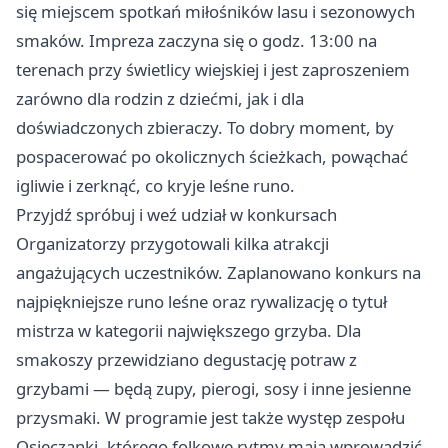
się miejscem spotkań miłośników lasu i sezonowych
smaków. Impreza zaczyna się o godz. 13:00 na
terenach przy świetlicy wiejskiej i jest zaproszeniem
zarówno dla rodzin z dziećmi, jak i dla
doświadczonych zbieraczy. To dobry moment, by
pospacerować po okolicznych ścieżkach, powąchać
igliwie i zerknąć, co kryje leśne runo.
Przyjdź spróbuj i weź udział w konkursach
Organizatorzy przygotowali kilka atrakcji
angażujących uczestników. Zaplanowano konkurs na
najpiękniejsze runo leśne oraz rywalizację o tytuł
mistrza w kategorii największego grzyba. Dla
smakoszy przewidziano degustację potraw z
grzybami — będą zupy, pierogi, sosy i inne jesienne
przysmaki. W programie jest także występ zespołu
Osieczanki, którego folkowe rytmy mają wprowadzić