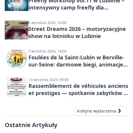
Freefly Workshop vol.11 w Lublinie –
intensywny camp freefly dla
skoczków na różnych poziomach
5 września 2026, 10:00
Street Dreams 2026 – motoryzacyjne
show na lotnisku w Lubinie
5 września 2026, 14:00
Foulées de la Saint-Lubin w Berville-
sur-Seine: darmowe biegi, animacje i
rodzinny sportowy dzień
13 września 2026, 09:00
Rassemblement de véhicules anciens
et prestiges — spotkanie zabytków i
aut prestiżowych, 13 września 2026
Kolejne wydarzenia
Ostatnie Artykuły