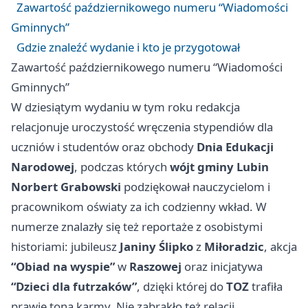
Zawartość październikowego numeru “Wiadomości
Gminnych”
Gdzie znaleźć wydanie i kto je przygotował
Zawartość październikowego numeru “Wiadomości
Gminnych”
W dziesiątym wydaniu w tym roku redakcja
relacjonuje uroczystość wręczenia stypendiów dla
uczniów i studentów oraz obchody
Dnia Edukacji
Narodowej
, podczas których
wójt gminy Lubin
Norbert Grabowski
podziękował nauczycielom i
pracownikom oświaty za ich codzienny wkład. W
numerze znalazły się też reportaże z osobistymi
historiami: jubileusz
Janiny Ślipko
z
Miłoradzic
, akcja
“Obiad na wyspie”
w
Raszowej
oraz inicjatywa
“Dzieci dla futrzaków”
, dzięki której do
TOZ
trafiła
prawie tona karmy. Nie zabrakło też relacji