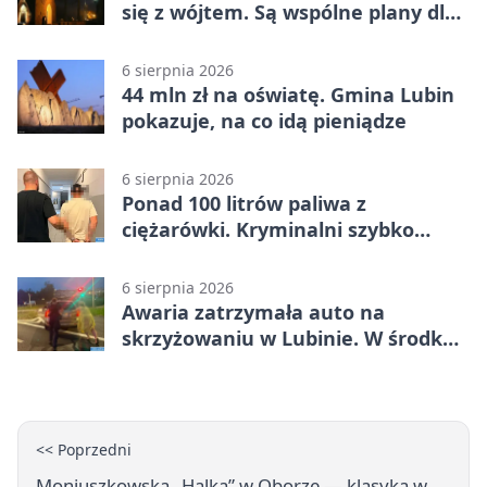
się z wójtem. Są wspólne plany dla
gminy Lubin
6 sierpnia 2026
44 mln zł na oświatę. Gmina Lubin
pokazuje, na co idą pieniądze
6 sierpnia 2026
Ponad 100 litrów paliwa z
ciężarówki. Kryminalni szybko
ustalili podejrzanego
6 sierpnia 2026
Awaria zatrzymała auto na
skrzyżowaniu w Lubinie. W środku
była matka z dzieckiem
<< Poprzedni
Moniuszkowska „Halka” w Oborze — klasyka w