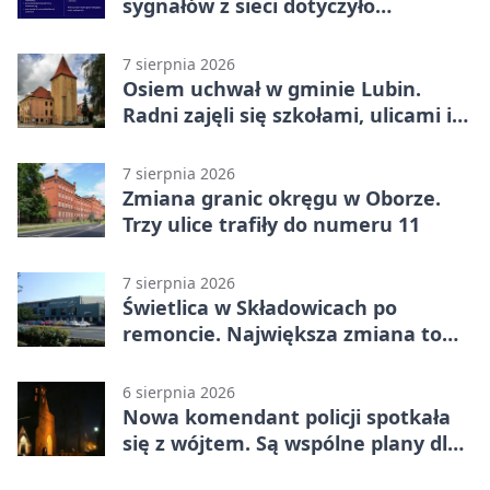
sygnałów z sieci dotyczyło
zagrożenia życia
7 sierpnia 2026
Osiem uchwał w gminie Lubin.
Radni zajęli się szkołami, ulicami i
planami
7 sierpnia 2026
Zmiana granic okręgu w Oborze.
Trzy ulice trafiły do numeru 11
7 sierpnia 2026
Świetlica w Składowicach po
remoncie. Największa zmiana to
nowa kuchnia
6 sierpnia 2026
Nowa komendant policji spotkała
się z wójtem. Są wspólne plany dla
gminy Lubin