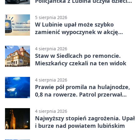
Policjantka z Lubina uczyła dzieci
bezpieczeństwa
5 sierpnia 2026
W Lubinie upał może szybko
zamienić wypoczynek w akcję
ratunkową
4 sierpnia 2026
Staw w Siedlcach po remoncie.
Mieszkańcy czekali na ten widok
4 sierpnia 2026
Prawie pół promila na hulajnodze,
0,8 na rowerze. Patrol przerwał
jazdę
4 sierpnia 2026
Najwyższy stopień zagrożenia. Upał
i burze nad powiatem lubińskim