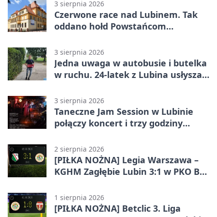
3 sierpnia 2026
Czerwone race nad Lubinem. Tak
oddano hołd Powstańcom
Warszawskim
3 sierpnia 2026
Jedna uwaga w autobusie i butelka
w ruchu. 24-latek z Lubina usłyszał
zarzuty
3 sierpnia 2026
Taneczne Jam Session w Lubinie
połączy koncert i trzy godziny
tańca
2 sierpnia 2026
[PIŁKA NOŻNA] Legia Warszawa –
KGHM Zagłębie Lubin 3:1 w PKO BP
Ekstraklasie. Lubinianie długo
trzymali wynik, ale wracają bez
1 sierpnia 2026
punktów
[PIŁKA NOŻNA] Betclic 3. Liga