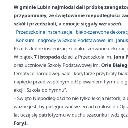
W gminie Lubin najmłodsi dali próbkę zaangażo
przypomniały, że świętowanie niepodległości za
szkół i przedszkoli, a emocje sięgały wzruszeń.
Przedszkolne inscenizacje i biało‑czerwone dekorac
Konkurs i nagrody w Szkole Podstawowej im. Janu
Przedszkolne inscenizacje i biało‑czerwone dekoracj
W piątek
7 listopada
dzieci z Przedszkola im.
Jana 
oraz uczniowie Szkoły Podstawowej im.
Orła Białeg
tematyce narodowej. Sale i korytarze przybrały biał
napięcie przed wspólnym odśpiewaniem hymnu o g
akcji „Szkoła do hymnu”.
– Święto Niepodległości to nie tylko lekcja historii, a
ważne jest, by pielęgnować w sercach miłość do Ojcz
lat uczą się patriotyzmu w duchu szacunku i wdzięc
Foryś
.