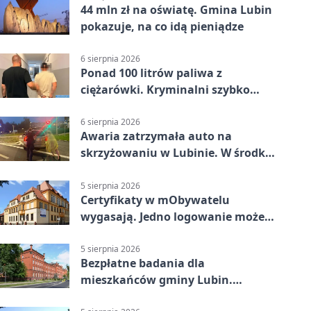
44 mln zł na oświatę. Gmina Lubin
pokazuje, na co idą pieniądze
6 sierpnia 2026
Ponad 100 litrów paliwa z
ciężarówki. Kryminalni szybko
ustalili podejrzanego
6 sierpnia 2026
Awaria zatrzymała auto na
skrzyżowaniu w Lubinie. W środku
była matka z dzieckiem
5 sierpnia 2026
Certyfikaty w mObywatelu
wygasają. Jedno logowanie może
uchronić dokumenty
5 sierpnia 2026
Bezpłatne badania dla
mieszkańców gminy Lubin.
Sprawdź, kto może skorzystać