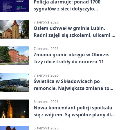
Policja alarmuje: ponad 1700
sygnałów z sieci dotyczyło
zagrożenia życia
7 sierpnia 2026
Osiem uchwał w gminie Lubin.
Radni zajęli się szkołami, ulicami i
planami
7 sierpnia 2026
Zmiana granic okręgu w Oborze.
Trzy ulice trafiły do numeru 11
7 sierpnia 2026
Świetlica w Składowicach po
remoncie. Największa zmiana to
nowa kuchnia
6 sierpnia 2026
Nowa komendant policji spotkała
się z wójtem. Są wspólne plany dla
gminy Lubin
6 sierpnia 2026