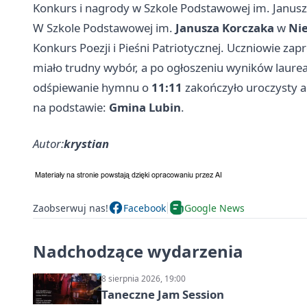
Konkurs i nagrody w Szkole Podstawowej im. Janus
W Szkole Podstawowej im.
Janusza Korczaka
w
Ni
Konkurs Poezji i Pieśni Patriotycznej. Uczniowie z
miało trudny wybór, a po ogłoszeniu wyników laure
odśpiewanie hymnu o
11:11
zakończyło uroczysty ap
na podstawie:
Gmina Lubin
.
Autor:
krystian
Zaobserwuj nas!
Facebook
Google News
Nadchodzące wydarzenia
8 sierpnia 2026, 19:00
Taneczne Jam Session