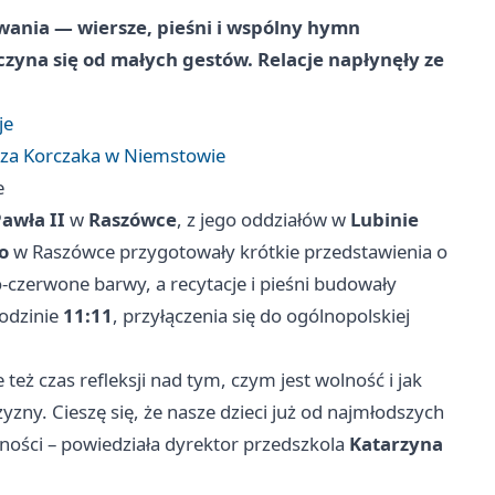
wania — wiersze, pieśni i wspólny hymn
czyna się od małych gestów. Relacje napłynęły ze
je
sza Korczaka w Niemstowie
e
Pawła II
w
Raszówce
, z jego oddziałów w
Lubinie
o
w Raszówce przygotowały krótkie przedstawienia o
o‑czerwone barwy, a recytacje i pieśni budowały
odzinie
11:11
, przyłączenia się do ogólnopolskiej
le też czas refleksji nad tym, czym jest wolność i jak
yzny. Cieszę się, że nasze dzieci już od najmłodszych
zności – powiedziała dyrektor przedszkola
Katarzyna