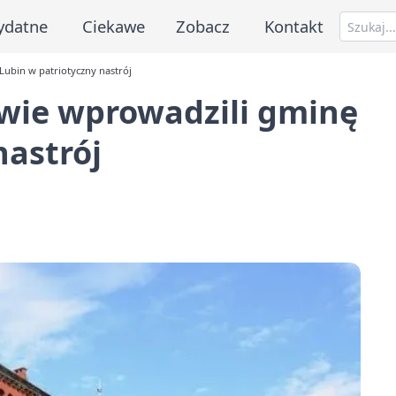
ydatne
Ciekawe
Zobacz
Kontakt
Lubin w patriotyczny nastrój
owie wprowadzili gminę
nastrój