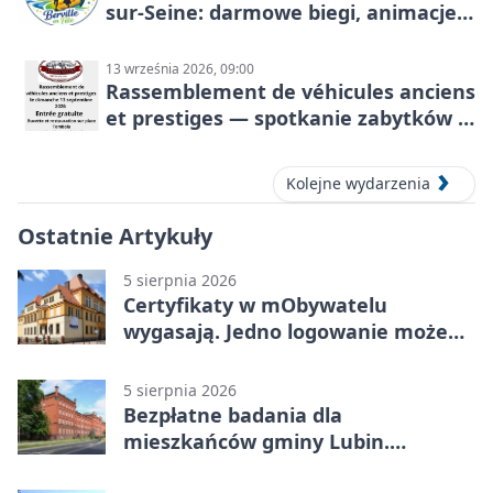
sur-Seine: darmowe biegi, animacje i
rodzinny sportowy dzień
13 września 2026, 09:00
Rassemblement de véhicules anciens
et prestiges — spotkanie zabytków i
aut prestiżowych, 13 września 2026
Kolejne wydarzenia
Ostatnie Artykuły
5 sierpnia 2026
Certyfikaty w mObywatelu
wygasają. Jedno logowanie może
uchronić dokumenty
5 sierpnia 2026
Bezpłatne badania dla
mieszkańców gminy Lubin.
Sprawdź, kto może skorzystać