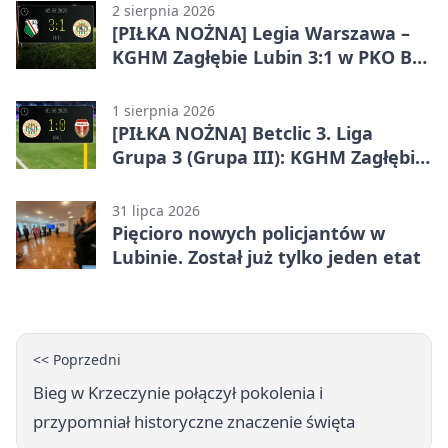
2 sierpnia 2026
[PIŁKA NOŻNA] Legia Warszawa –
KGHM Zagłębie Lubin 3:1 w PKO BP
Ekstraklasie. Lubinianie długo
trzymali wynik, ale wracają bez
1 sierpnia 2026
punktów
[PIŁKA NOŻNA] Betclic 3. Liga
Grupa 3 (Grupa III): KGHM Zagłębie
Lubin II – Sparta Katowice 1:0
31 lipca 2026
Pięcioro nowych policjantów w
Lubinie. Został już tylko jeden etat
<< Poprzedni
Bieg w Krzeczynie połączył pokolenia i
przypomniał historyczne znaczenie święta