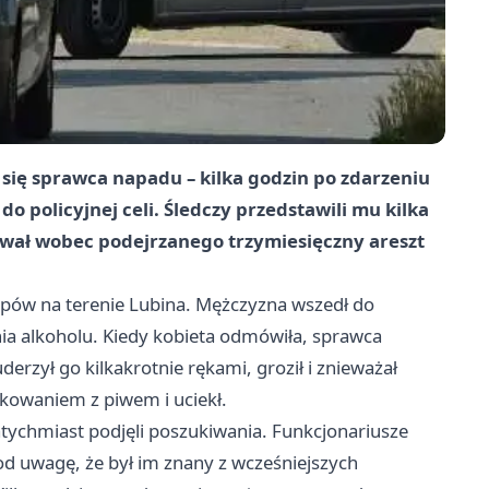
 się sprawca napadu – kilka godzin po zdarzeniu
 do policyjnej celi. Śledczy przedstawili mu kilka
ował wobec podejrzanego trzymiesięczny areszt
epów na terenie Lubina. Mężczyzna wszedł do
ia alkoholu. Kiedy kobieta odmówiła, sprawca
derzył go kilkakrotnie rękami, groził i znieważał
kowaniem z piwem i uciekł.
atychmiast podjęli poszukiwania. Funkcjonariusze
od uwagę, że był im znany z wcześniejszych