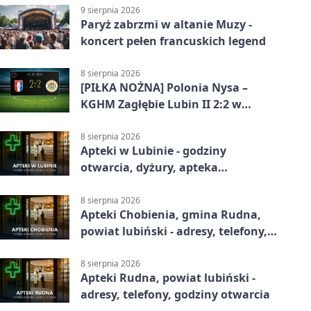
9 sierpnia 2026
Paryż zabrzmi w altanie Muzy -
koncert pełen francuskich legend
8 sierpnia 2026
[PIŁKA NOŻNA] Polonia Nysa –
KGHM Zagłębie Lubin II 2:2 w
Betclic 3. Lidze Grupie 3 (Grupie III)
8 sierpnia 2026
Apteki w Lubinie - godziny
otwarcia, dyżury, apteka
całodobowa
8 sierpnia 2026
Apteki Chobienia, gmina Rudna,
powiat lubiński - adresy, telefony,
godziny otwarcia
8 sierpnia 2026
Apteki Rudna, powiat lubiński -
adresy, telefony, godziny otwarcia