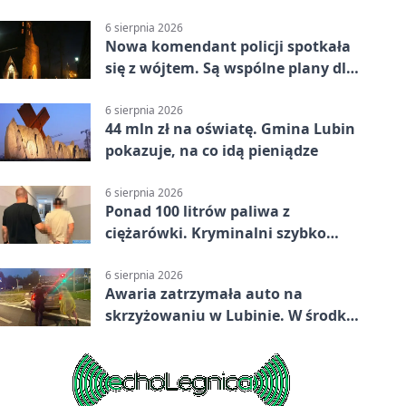
nowa kuchnia
6 sierpnia 2026
Nowa komendant policji spotkała
się z wójtem. Są wspólne plany dla
gminy Lubin
6 sierpnia 2026
44 mln zł na oświatę. Gmina Lubin
pokazuje, na co idą pieniądze
6 sierpnia 2026
Ponad 100 litrów paliwa z
ciężarówki. Kryminalni szybko
ustalili podejrzanego
6 sierpnia 2026
Awaria zatrzymała auto na
skrzyżowaniu w Lubinie. W środku
była matka z dzieckiem