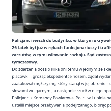
Policjanci weszli do budynku, w którym ukrywał
26-latek był już w rękach funkcjonariuszy i trafił
zarzutów, w tym usiłowanie rozboju. Sąd zastos
tymczasowy.
Do zdarzenia doszło kilka dni temu w jednym ze skl
placówki i, grożąc ekspedientce nożem, żądał wydan
zaatakował mężczyznę, który stanął w jej obronie – u
słowami wulgarnymi, a następnie rzucił w niego opa
Policjanci z Komendy Powiatowej Policji w Lubinie n
ustalili miejsce przebywania podejrzanego, biorąc p