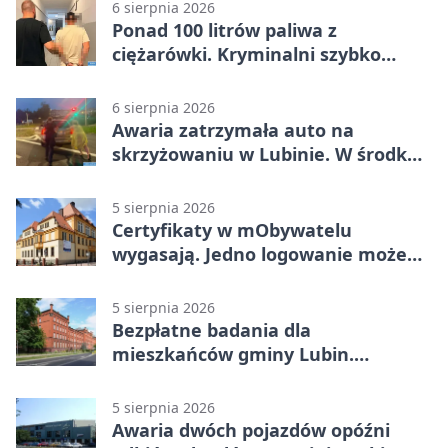
6 sierpnia 2026
Ponad 100 litrów paliwa z
ciężarówki. Kryminalni szybko
ustalili podejrzanego
6 sierpnia 2026
Awaria zatrzymała auto na
skrzyżowaniu w Lubinie. W środku
była matka z dzieckiem
5 sierpnia 2026
Certyfikaty w mObywatelu
wygasają. Jedno logowanie może
uchronić dokumenty
5 sierpnia 2026
Bezpłatne badania dla
mieszkańców gminy Lubin.
Sprawdź, kto może skorzystać
5 sierpnia 2026
Awaria dwóch pojazdów opóźni