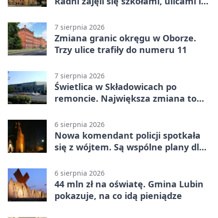
Radni zajęli się szkołami, ulicami i
planami
7 sierpnia 2026
Zmiana granic okręgu w Oborze.
Trzy ulice trafiły do numeru 11
7 sierpnia 2026
Świetlica w Składowicach po
remoncie. Największa zmiana to
nowa kuchnia
6 sierpnia 2026
Nowa komendant policji spotkała
się z wójtem. Są wspólne plany dla
gminy Lubin
6 sierpnia 2026
44 mln zł na oświatę. Gmina Lubin
pokazuje, na co idą pieniądze