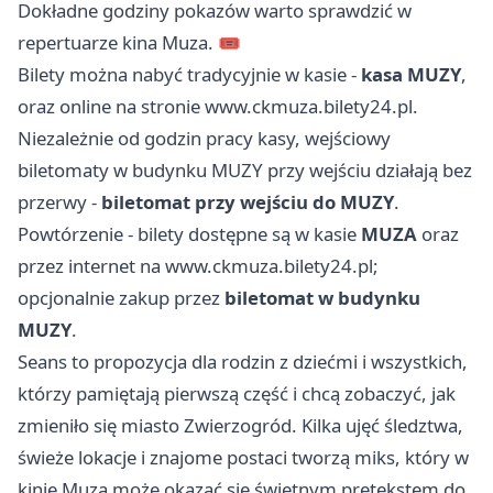
Dokładne godziny pokazów warto sprawdzić w
repertuarze kina Muza. 🎟️
Bilety można nabyć tradycyjnie w kasie -
kasa MUZY
,
oraz online na stronie www.ckmuza.bilety24.pl.
Niezależnie od godzin pracy kasy, wejściowy
biletomaty w budynku MUZY przy wejściu działają bez
przerwy -
biletomat przy wejściu do MUZY
.
Powtórzenie - bilety dostępne są w kasie
MUZA
oraz
przez internet na www.ckmuza.bilety24.pl;
opcjonalnie zakup przez
biletomat w budynku
MUZY
.
Seans to propozycja dla rodzin z dziećmi i wszystkich,
którzy pamiętają pierwszą część i chcą zobaczyć, jak
zmieniło się miasto Zwierzogród. Kilka ujęć śledztwa,
świeże lokacje i znajome postaci tworzą miks, który w
kinie Muza może okazać się świetnym pretekstem do