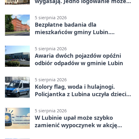
wygasają. Jedno logowanie może
uchronić dokumenty
5 sierpnia 2026
Bezpłatne badania dla
mieszkańców gminy Lubin.
Sprawdź, kto może skorzystać
5 sierpnia 2026
Awaria dwóch pojazdów opóźni
odbiór odpadów w gminie Lubin
5 sierpnia 2026
Kolory flag, woda i hulajnogi.
Policjantka z Lubina uczyła dzieci
bezpieczeństwa
5 sierpnia 2026
W Lubinie upał może szybko
zamienić wypoczynek w akcję
ratunkową