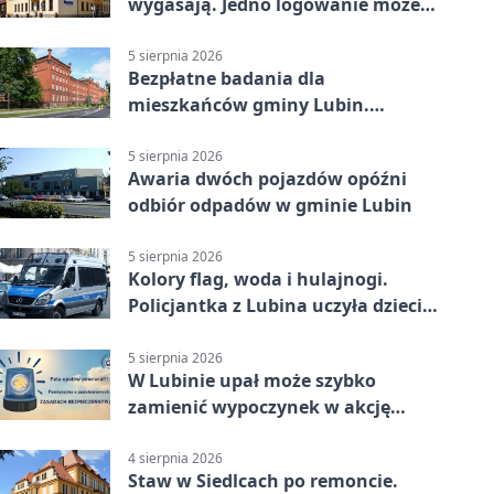
wygasają. Jedno logowanie może
uchronić dokumenty
5 sierpnia 2026
Bezpłatne badania dla
mieszkańców gminy Lubin.
Sprawdź, kto może skorzystać
5 sierpnia 2026
Awaria dwóch pojazdów opóźni
odbiór odpadów w gminie Lubin
5 sierpnia 2026
Kolory flag, woda i hulajnogi.
Policjantka z Lubina uczyła dzieci
bezpieczeństwa
5 sierpnia 2026
W Lubinie upał może szybko
zamienić wypoczynek w akcję
ratunkową
4 sierpnia 2026
Staw w Siedlcach po remoncie.