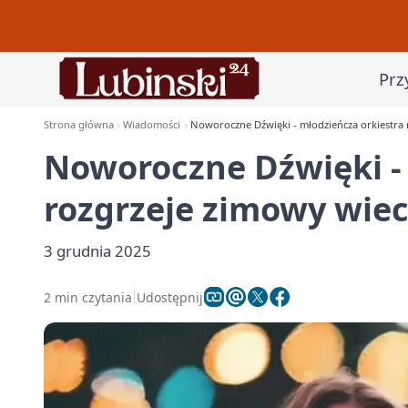
Prz
Strona główna
Wiadomości
Noworoczne Dźwięki - młodzieńcza orkiestra 
Noworoczne Dźwięki - 
rozgrzeje zimowy wiec
3 grudnia 2025
2 min czytania
Udostępnij