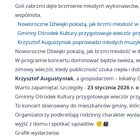
Goli zabrzmi dęte brzmienie młodych wykonawców, kt
wspólnota.
Noworoczne Dźwięki pokażą, jak brzmi młodość w 
Gminny Ośrodek Kultury przygotowuje wieczór prz
Krzysztof Augustyniak poprowadzi młodych muzykó
Noworoczne Dźwięki pokażą, jak brzmi młodość w d
W programie koncertu dominować będzie świeża, ene
zimowy wieczór, kiedy publiczność szuka ciepła i d
Krzysztof Augustyniak
, a gospodarzem – lokalny 
Warto zapamiętać szczegóły -
23 stycznia 2026 r. o
Gminny Ośrodek Kultury przygotowuje wieczór przy
To koncert skierowany do mieszkańców gminy, którz
Organizatorzy podkreślają rodzinny charakter wydar
wyjść z domu i spotkać sąsiadów. 🙂👨‍👩‍👧‍👦
Grafik wydarzenia: