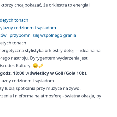
órzy chcą pokazać, że orkiestra to energia i
dętych tonach
yjazny rodzinom i sąsiadom
w i przypomni siłę wspólnego grania
ętych tonach
rgetyczna stylistyka orkiestry dętej — idealna na
obrego nastroju. Dyrygentem wydarzenia jest
Ośrodek Kultury. 😊🎺
 godz. 18:00
w
świetlicy w Goli (Gola 10b)
.
jazny rodzinom i sąsiadom
y lubią spotkania przy muzyce na żywo.
zenia i nieformalną atmosferę - świetna okazja, by