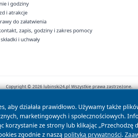
nie i godziny
d i atrakcje
prawy do załatwienia
ontakt, zapis, godziny i zakres pomocy
składki i uchwały
Copyright © 2026 lubinski24.pl Wszystkie prawa zastrzeżone.
es, aby działała prawidłowo. Używamy także plik
News
Autorzy
Polityka Prywatności
Polityka Cookie
cznych, marketingowych i społecznościowych. Inf
 korzystanie ze strony lub klikając „Przechodzę 
ookies zgodnie z naszą
polityką prywatności
.
Zaaw