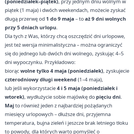
(poniedziałek–piątek)
, przy jednym dniu wolnym w
piątek (1 maja) i dwóch weekendach, możecie zyskać
długą przerwę od
1 do 9 maja
– to
aż 9 dni wolnych
przy 5 dniach urlopu
.
Dla tych z Was, którzy chcą oszczędzić dni urlopowe,
jest też wersja minimalistyczna – można ograniczyć
się do jednego lub dwóch dni wolnego, zyskując 4–5
dni wypoczynku. Przykładowo:
biorąc
wolne tylko 4 maja (poniedziałek)
, zyskujecie
czterodniowy długi weekend
(1–4 maja),
lub jeśli wykorzystacie
4 i 5 maja (poniedziałek i
wtorek)
, wydłużycie sobie majówkę do
pięciu dni
.
Maj
to również jeden z najbardziej pożądanych
miesięcy urlopowych – dłuższe dni, przyjemna
temperatura, bujna zieleń i jeszcze brak letniego tłoku
to powody, dla których warto pomyśleć o