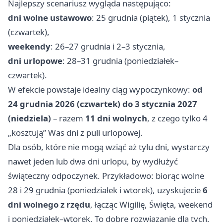
Najlepszy scenariusz wygląda następująco:
dni wolne ustawowo
: 25 grudnia (piątek), 1 stycznia
(czwartek),
weekendy
: 26–27 grudnia i 2–3 stycznia,
dni urlopowe
: 28–31 grudnia (poniedziałek–
czwartek).
W efekcie powstaje idealny ciąg wypoczynkowy:
od
24 grudnia 2026 (czwartek) do 3 stycznia 2027
(niedziela)
– razem
11 dni wolnych
, z czego tylko 4
„kosztują” Was dni z puli urlopowej.
Dla osób, które nie mogą wziąć aż tylu dni, wystarczy
nawet jeden lub dwa dni urlopu, by wydłużyć
świąteczny odpoczynek. Przykładowo: biorąc wolne
28 i 29 grudnia (poniedziałek i wtorek), uzyskujecie
6
dni wolnego z rzędu
, łącząc Wigilię, Święta, weekend
i poniedziałek–wtorek. To dobre rozwiązanie dla tych,