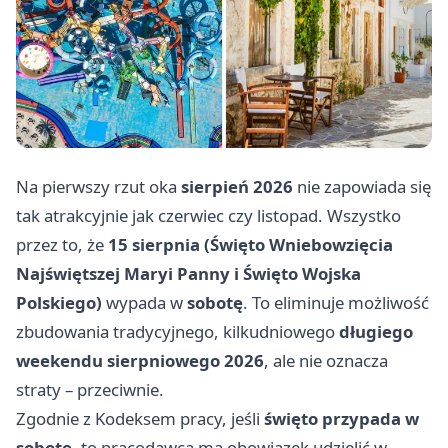
Na pierwszy rzut oka
sierpień 2026
nie zapowiada się
tak atrakcyjnie jak czerwiec czy listopad. Wszystko
przez to, że
15 sierpnia (Święto Wniebowzięcia
Najświętszej Maryi Panny i Święto Wojska
Polskiego)
wypada w
sobotę
. To eliminuje możliwość
zbudowania tradycyjnego, kilkudniowego
długiego
weekendu sierpniowego 2026
, ale nie oznacza
straty – przeciwnie.
Zgodnie z Kodeksem pracy, jeśli
święto przypada w
sobotę
, to pracodawca ma obowiązek udzielić w