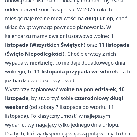
obowiązkach listopad to idealny moment, by złapać
oddech przed końcówką roku. W 2026 roku ten
miesiąc daje realne możliwości na
długi urlop
, choć
układ świąt wymaga pewnego planowania. W
kalendarzu mamy dwa dni ustawowo wolne:
1
listopada (Wszystkich Świętych)
oraz
11 listopada
(Święto Niepodległości)
. Choć pierwszy z nich
wypada w
niedzielę
, co nie daje dodatkowego dnia
wolnego, to
11 listopada przypada we wtorek
– a to
już bardzo wartościowy układ.
Wystarczy zaplanować
wolne na poniedziałek, 10
listopada
, by stworzyć sobie
czterodniowy długi
weekend
(od soboty 7 listopada do wtorku 11
listopada). To klasyczny „most” w najlepszym
wydaniu, wymagający tylko jednego dnia urlopu.
Dla tych, którzy dysponują większą pulą wolnych dni i