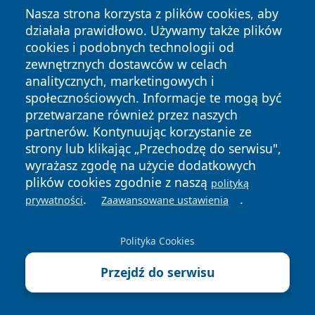
Nasza strona korzysta z plików cookies, aby
czasu pracy o 8 godzin.”
działała prawidłowo. Używamy także plików
W praktyce oznacza to, że jeśli pracujecie w
cookies i podobnych technologii od
standardowym systemie od poniedziałku do piątku, a
zewnętrznych dostawców w celach
analitycznych, marketingowych i
sobota nie jest dla Was dniem pracy
, to święto
społecznościowych. Informacje te mogą być
przypadające w sobotę
obniża tygodniowy wymiar
przetwarzane również przez naszych
czasu pracy
, więc
pracodawca musi wyznaczyć
partnerów. Kontynuując korzystanie ze
inny dzień wolny w zamian
.
strony lub klikając „Przechodzę do serwisu",
Nie ma jednak przepisu, który nakazuje,
kiedy
wyrażasz zgodę na użycie dodatkowych
plików cookies zgodnie z naszą
dokładnie
ten dzień ma być odebrany. Pracodawca
polityką
.
.
prywatności
Zaawansowane ustawienia
ustala termin:
jednostronnie
, informując pracowników z
Polityka Cookies
wyprzedzeniem,
albo
w porozumieniu
z zespołem – często dzieje się
Przejdź do serwisu
tak w mniejszych firmach lub przy elastycznych
grafikach.