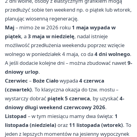
2 dni wolne, osoby z elastycznym grafikiem mogą
przedłużyć sobie ten weekend np. o piątek lub wtorek,
planując wiosenną regenerację.
Maj
– mimo że w 2026 roku
1 maja wypada w
piątek
, a
3 maja w niedzielę
, nadal istnieje
możliwość przedłużenia weekendu poprzez wzięcie
wolnego w poniedziałek 4 maja, co da
4 dni wolnego
.
A jeśli dodacie kolejne dni – można zbudować nawet
9-
dniowy urlop
.
Czerwiec
–
Boże Ciało
wypada
4 czerwca
(czwartek)
. To klasyczna okazja do tzw. mostu –
wystarczy dobrać
piątek 5 czerwca
, by uzyskać
4-
dniowy długi weekend czerwcowy 2026
.
Listopad
– w tym miesiącu mamy dwa święta:
1
listopada (niedziela)
oraz
11 listopada (wtorek)
. To
jeden z lepszych momentów na jesienny wypoczynek