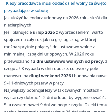
Kiedy pracodawca musi oddać dzień wolny za święto
przypadające w sobotę
Jak ułożyć kalendarz urlopowy na 2026 rok – skrót dla
niecierpliwych
Jeśli planujecie
urlop 2026
z wyprzedzeniem, warto
spojrzeć na cały rok jak na grę logiczną, w której
można sprytnie połączyć dni ustawowo wolne z
minimalną liczbą dni urlopowych. W 2026 roku
przewidziano
13 dni ustawowo wolnych od pracy
, z
czego aż 8 wypada w dni robocze, co tworzy pole
manewru na
długi weekend 2026
i budowania nawet
9–11-dniowych przerw w pracy.
Największy potencjał leży w tak zwanych mostach –
wystarczy dobrać 1–2 dni urlopu, by wygenerować 4,
5, a czasem nawet 9 dni wolnego z rzędu. Dzięki temu
osoby, które mają standardowe 26 dni urlopu, mogą