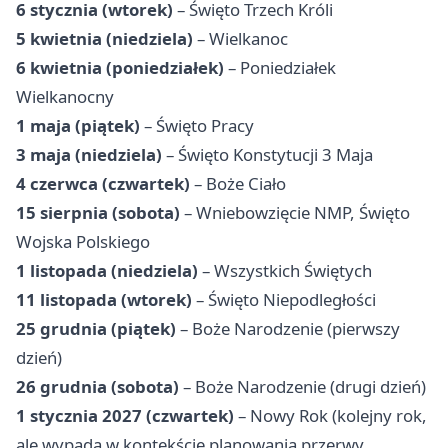
6 stycznia (wtorek)
– Święto Trzech Króli
5 kwietnia (niedziela)
– Wielkanoc
6 kwietnia (poniedziałek)
– Poniedziałek
Wielkanocny
1 maja (piątek)
– Święto Pracy
3 maja (niedziela)
– Święto Konstytucji 3 Maja
4 czerwca (czwartek)
– Boże Ciało
15 sierpnia (sobota)
– Wniebowzięcie NMP, Święto
Wojska Polskiego
1 listopada (niedziela)
– Wszystkich Świętych
11 listopada (wtorek)
– Święto Niepodległości
25 grudnia (piątek)
– Boże Narodzenie (pierwszy
dzień)
26 grudnia (sobota)
– Boże Narodzenie (drugi dzień)
1 stycznia 2027 (czwartek)
– Nowy Rok (kolejny rok,
ale wypada w kontekście planowania przerwy