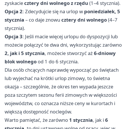
zyskacie
cztery dni wolnego z rzędu
(1–4 stycznia).
Opcja 2
: Zdecydujcie się na urlop w
poniedziałek, 5
stycznia
– co daje znowu
cztery dni wolnego
(4–7
stycznia).
Opcja 3
: Jeśli macie więcej urlopu do dyspozycji lub
możecie połączyć te dwa dni, wykorzystując zarówno
2, jak i 5 stycznia
, możecie stworzyć aż
6-dniowy
blok wolnego
od 1 do 6 stycznia.
Dla osób chcących naprawdę wypocząć po świętach
lub wyjechać na krótki urlop zimowy, to świetna
okazja – szczególnie, że okres ten wypada jeszcze
poza szczytem sezonu ferii zimowych w większości
województw, co oznacza niższe ceny w kurortach i
większą dostępność noclegów.
Warto pamiętać, że zarówno
1 stycznia
, jak i
6
stycznia
, to dni ustawowo wolne od pracy, więc w