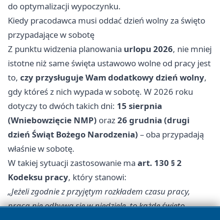
do optymalizacji wypoczynku.
Kiedy pracodawca musi oddać dzień wolny za święto
przypadające w sobotę
Z punktu widzenia planowania
urlopu 2026
, nie mniej
istotne niż same święta ustawowo wolne od pracy jest
to,
czy przysługuje Wam dodatkowy dzień wolny
,
gdy któreś z nich wypada w sobotę. W 2026 roku
dotyczy to dwóch takich dni:
15 sierpnia
(Wniebowzięcie NMP)
oraz
26 grudnia (drugi
dzień Świąt Bożego Narodzenia)
– oba przypadają
właśnie w sobotę.
W takiej sytuacji zastosowanie ma
art. 130 § 2
Kodeksu pracy
, który stanowi:
„Jeżeli zgodnie z przyjętym rozkładem czasu pracy,
praca nie odbywa się w niedziele, to każde święto
przypadające w innym dniu niż niedziela obniża wymiar