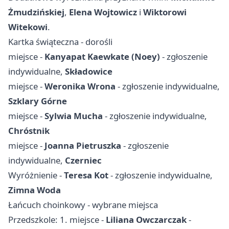
Żmudzińskiej
,
Elena Wojtowicz
i
Wiktorowi
Witekowi
.
Kartka świąteczna - dorośli
miejsce -
Kanyapat Kaewkate (Noey)
- zgłoszenie
indywidualne,
Składowice
miejsce -
Weronika Wrona
- zgłoszenie indywidualne,
Szklary Górne
miejsce -
Sylwia Mucha
- zgłoszenie indywidualne,
Chróstnik
miejsce -
Joanna Pietruszka
- zgłoszenie
indywidualne,
Czerniec
Wyróżnienie -
Teresa Kot
- zgłoszenie indywidualne,
Zimna Woda
Łańcuch choinkowy - wybrane miejsca
Przedszkole: 1. miejsce -
Liliana Owczarczak
-