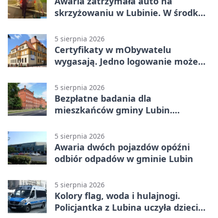
Awaria zatrzymała auto na
skrzyżowaniu w Lubinie. W środku
była matka z dzieckiem
5 sierpnia 2026
Certyfikaty w mObywatelu
wygasają. Jedno logowanie może
uchronić dokumenty
5 sierpnia 2026
Bezpłatne badania dla
mieszkańców gminy Lubin.
Sprawdź, kto może skorzystać
5 sierpnia 2026
Awaria dwóch pojazdów opóźni
odbiór odpadów w gminie Lubin
5 sierpnia 2026
Kolory flag, woda i hulajnogi.
Policjantka z Lubina uczyła dzieci