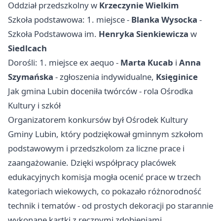
Oddział przedszkolny w
Krzeczynie Wielkim
Szkoła podstawowa: 1. miejsce -
Blanka Wysocka
-
Szkoła Podstawowa im.
Henryka Sienkiewicza
w
Siedlcach
Dorośli: 1. miejsce ex aequo -
Marta Kucab
i
Anna
Szymańska
- zgłoszenia indywidualne,
Księginice
Jak gmina Lubin doceniła twórców - rola Ośrodka
Kultury i szkół
Organizatorem konkursów był Ośrodek Kultury
Gminy Lubin, który podziękował gminnym szkołom
podstawowym i przedszkolom za liczne prace i
zaangażowanie. Dzięki współpracy placówek
edukacyjnych komisja mogła ocenić prace w trzech
kategoriach wiekowych, co pokazało różnorodność
technik i tematów - od prostych dekoracji po starannie
wykonane kartki z ręcznymi zdobieniami.