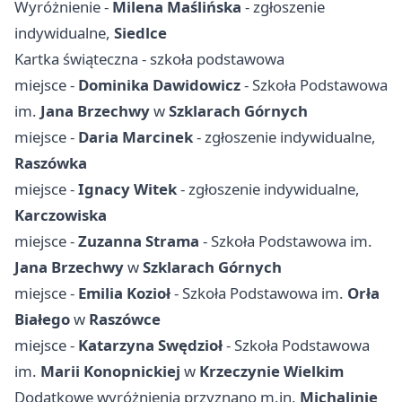
Wyróżnienie -
Milena Maślińska
- zgłoszenie
indywidualne,
Siedlce
Kartka świąteczna - szkoła podstawowa
miejsce -
Dominika Dawidowicz
- Szkoła Podstawowa
im.
Jana Brzechwy
w
Szklarach Górnych
miejsce -
Daria Marcinek
- zgłoszenie indywidualne,
Raszówka
miejsce -
Ignacy Witek
- zgłoszenie indywidualne,
Karczowiska
miejsce -
Zuzanna Strama
- Szkoła Podstawowa im.
Jana Brzechwy
w
Szklarach Górnych
miejsce -
Emilia Kozioł
- Szkoła Podstawowa im.
Orła
Białego
w
Raszówce
miejsce -
Katarzyna Swędzioł
- Szkoła Podstawowa
im.
Marii Konopnickiej
w
Krzeczynie Wielkim
Dodatkowe wyróżnienia przyznano m.in.
Michalinie