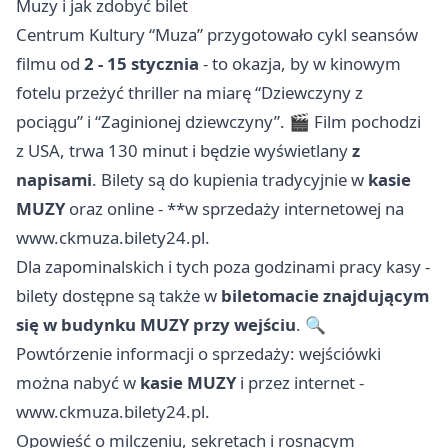
Muzy i jak zdobyć bilet
Centrum Kultury “Muza” przygotowało cykl seansów
filmu od
2 - 15 stycznia
- to okazja, by w kinowym
fotelu przeżyć thriller na miarę “Dziewczyny z
pociągu” i “Zaginionej dziewczyny”. 🎬 Film pochodzi
z USA, trwa 130 minut i będzie wyświetlany
z
napisami
. Bilety są do kupienia tradycyjnie w
kasie
MUZY
oraz online - **w sprzedaży internetowej na
www.ckmuza.bilety24.pl.
Dla zapominalskich i tych poza godzinami pracy kasy -
bilety dostępne są także w
biletomacie znajdującym
się w budynku MUZY przy wejściu
. 🔍
Powtórzenie informacji o sprzedaży: wejściówki
można nabyć w
kasie MUZY
i przez internet -
www.ckmuza.bilety24.pl.
Opowieść o milczeniu, sekretach i rosnącym