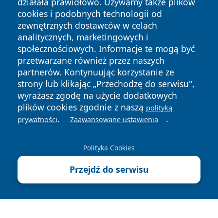
działała prawidłowo. Używamy także plików
cookies i podobnych technologii od
zewnętrznych dostawców w celach
analitycznych, marketingowych i
społecznościowych. Informacje te mogą być
przetwarzane również przez naszych
Copyright © 2026 lubinski24.pl Wszystkie prawa zastrzeżone.
partnerów. Kontynuując korzystanie ze
strony lub klikając „Przechodzę do serwisu",
wyrażasz zgodę na użycie dodatkowych
Polityka
Polityka
News
Autorzy
plików cookies zgodnie z naszą
polityką
Prywatności
Cookies
.
.
prywatności
Zaawansowane ustawienia
Polityka Cookies
Przejdź do serwisu