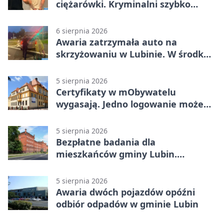
ciężarówki. Kryminalni szybko
ustalili podejrzanego
6 sierpnia 2026
Awaria zatrzymała auto na
skrzyżowaniu w Lubinie. W środku
była matka z dzieckiem
5 sierpnia 2026
Certyfikaty w mObywatelu
wygasają. Jedno logowanie może
uchronić dokumenty
5 sierpnia 2026
Bezpłatne badania dla
mieszkańców gminy Lubin.
Sprawdź, kto może skorzystać
5 sierpnia 2026
Awaria dwóch pojazdów opóźni
odbiór odpadów w gminie Lubin