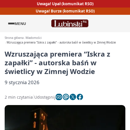
Uwaga! Upał (komunikat RSO)
Uwaga! Burze (komunikat RSO)
MENU
Strona główna
Wiadomości
Wzruszająca premiera "Iskra z zapałki" - autorska baśń w świetlicy w Zimnej Wodzie
Wzruszająca premiera “Iskra z
zapałki” - autorska baśń w
świetlicy w Zimnej Wodzie
9 stycznia 2026
2 min czytania
Udostępnij