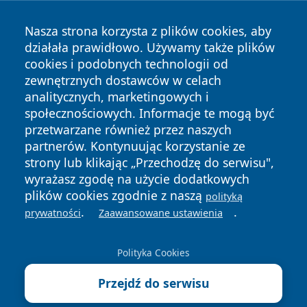
Nasza strona korzysta z plików cookies, aby
działała prawidłowo. Używamy także plików
cookies i podobnych technologii od
zewnętrznych dostawców w celach
analitycznych, marketingowych i
społecznościowych. Informacje te mogą być
przetwarzane również przez naszych
partnerów. Kontynuując korzystanie ze
Copyright © 2026 lubinski24.pl Wszystkie prawa zastrzeżone.
strony lub klikając „Przechodzę do serwisu",
wyrażasz zgodę na użycie dodatkowych
plików cookies zgodnie z naszą
Polityka
Polityka
polityką
News
Autorzy
.
.
Prywatności
Cookies
prywatności
Zaawansowane ustawienia
Polityka Cookies
Przejdź do serwisu