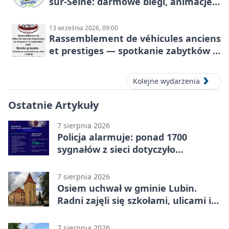
sur-Seine: darmowe biegi, animacje i
rodzinny sportowy dzień
13 września 2026, 09:00
Rassemblement de véhicules anciens
et prestiges — spotkanie zabytków i
aut prestiżowych, 13 września 2026
Kolejne wydarzenia
Ostatnie Artykuły
7 sierpnia 2026
Policja alarmuje: ponad 1700
sygnałów z sieci dotyczyło
zagrożenia życia
7 sierpnia 2026
Osiem uchwał w gminie Lubin.
Radni zajęli się szkołami, ulicami i
planami
7 sierpnia 2026